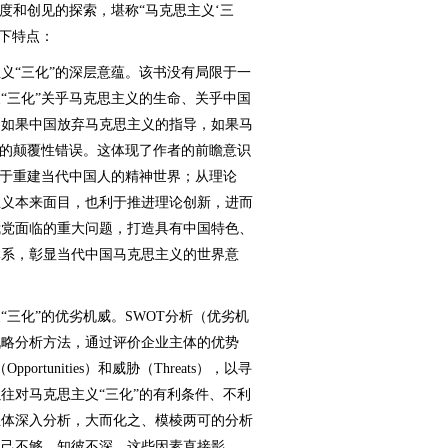
度和创见的探索，堪称“马克思主义‘三
以下特点：
“三化”的深层意蕴。该书没有局限于一
“三化”关乎马克思主义的生命、关乎中国
；如果中国放弃马克思主义的指导，如果马
大的颠覆性错误。这体现了作者的前瞻意识
利于重建当代中国人的精神世界；从理论
主义本来面目，也利于推进理论创新，进而
我党面临的重大问题，打造具有中国特色、
体系，彰显当代中国马克思主义的世界意
化”的优劣机威。SWOT分析（优劣机
战略分析方法，通过评价企业主体的优势
Opportunities）和威胁（Threats），以寻
往对马克思主义“三化”的有利条件、不利
立体深入分析，大而化之、模棱两可的分析
知己不够、知彼不深。这些因素直接影