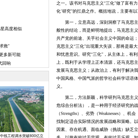
之一。该书对马克思主义“三化”做了富有力
化’研究”的扛鼎之作。概括地说，主要有
第一，立意高远，深刻洞察了马克思主义
般性的结论，而是鲜明地提出，马克思主义
共产党的前途、关乎社会主义中国的命运
克思主义“三化”出现重大失误，那将是最
和忧患意识。研究“三化”，从主体上，有
上，既利于从学理上正本清源，还马克思
发展马克思主义；从政治上，有利于解决
中国风格、中国气派的哲学社会科学话语
义。
第二，方法新颖，科学研判马克思主义“三
危综合分析法），是一种用于经济研究的
（Strengths）、劣势（Weaknesses）、机会（
找制定适合实际情况的发展战略和策略。以
因素、存在机遇、面临威胁（挑战）缺乏
多，以致有的过于悲观、有的过于乐观。