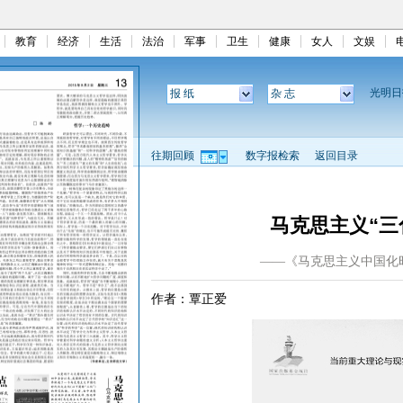
教育
经济
生活
法治
军事
卫生
健康
女人
文娱
光明
报 纸
杂 志
往期回顾
数字报检索
返回目录
马克思主义“三
——《马克思主义中国化
作者：覃正爱