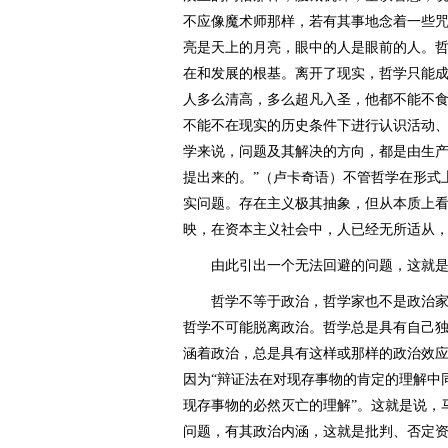
不应像魔术师那样，若有其事地念着一些
亮是天上的月亮，眼中的人是眼前的人。哲
在和发展的根基。离开了现实，哲学只能
人多么清高，多么超凡入圣，他都不能不
不能不在现实的历史条件下进行认识活动、
学来说，问题及其解决的方向，都是由生
提出来的。”（卢卡奇语）不管哲学在形式
实问题。存在主义极其抽象，但从本质上
映，在资本主义社会中，人已经无所适从，
由此引出一个无法回避的问题，这就是
哲学不等于政治，哲学家也不是政治家
哲学不可能脱离政治。哲学总是具有自己
涵着政治，总是具有这样或那样的政治效
因为“辩证法在对现存事物的肯定的理解中
现存事物的必然灭亡的理解”。这就是说，
问题，有其政治内涵，这就是批判、否定