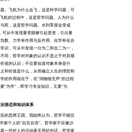
题。飞机为什么会飞，这是科学问题，可
造飞机的过程中，这是哲学问题。人为什么
生与死，这是哲学问题。水到零度会变成
识，可从中发现量变能够引起质变，引出量
与负数、力学有作用与反作用、化学有化合
学常识，可从中发现一分为二和合二为一，
学不同，哲学对对象的认识不是止于对其规
和价值的认识；不仅要知道对象本身是什
意义和价值是什么，从而确立人生的理想和
学的作用就在于，在“润物细无声”的过程
要“为学”，即学习专业知识，又要“为
意识形态和知识体系
实的思辨王国。我始终认为，哲学不能仅
学家个人的“自言自语”。哲学家不应像沙
说着一些对人的活动毫无用处的话；哲学家