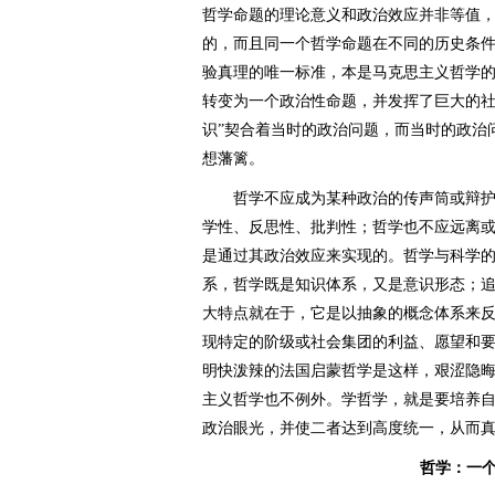
哲学命题的理论意义和政治效应并非等值
的，而且同一个哲学命题在不同的历史条
验真理的唯一标准，本是马克思主义哲学
转变为一个政治性命题，并发挥了巨大的社
识”契合着当时的政治问题，而当时的政治问
想藩篱。
哲学不应成为某种政治的传声筒或辩护
学性、反思性、批判性；哲学也不应远离
是通过其政治效应来实现的。哲学与科学
系，哲学既是知识体系，又是意识形态；
大特点就在于，它是以抽象的概念体系来
现特定的阶级或社会集团的利益、愿望和
明快泼辣的法国启蒙哲学是这样，艰涩隐
主义哲学也不例外。学哲学，就是要培养
政治眼光，并使二者达到高度统一，从而
哲学：一