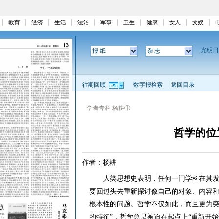
教育
经济
生活
法治
军事
卫生
健康
女人
文娱
光明
报 纸
杂 志
往期回顾
数字报检索
返回目录
学者专栏·杨耕①
哲学的位
作者：杨耕
人类思想史表明，任何一门学科在其发
要回过头去重新探讨像自己的对象、内容
根本性的问题。哲学不仅如此，而且更为突
的特征”，哲学总是被迫在起点上“重新开始