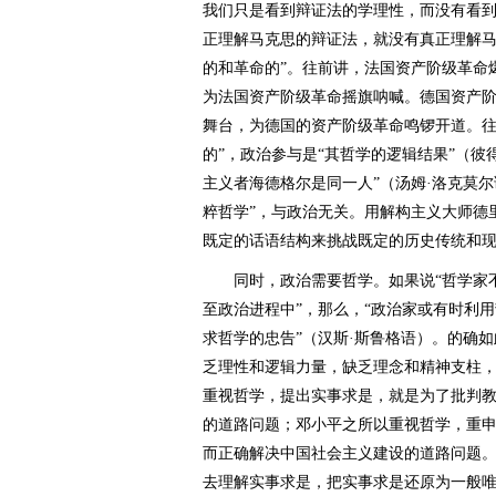
我们只是看到辩证法的学理性，而没有看
正理解马克思的辩证法，就没有真正理解马
的和革命的”。往前讲，法国资产阶级革命
为法国资产阶级革命摇旗呐喊。德国资产
舞台，为德国的资产阶级革命鸣锣开道。往
的”，政治参与是“其哲学的逻辑结果”（彼
主义者海德格尔是同一人”（汤姆·洛克莫
粹哲学”，与政治无关。用解构主义大师德
既定的话语结构来挑战既定的历史传统和
同时，政治需要哲学。如果说“哲学家不
至政治进程中”，那么，“政治家或有时利
求哲学的忠告”（汉斯·斯鲁格语）。的确
乏理性和逻辑力量，缺乏理念和精神支柱
重视哲学，提出实事求是，就是为了批判
的道路问题；邓小平之所以重视哲学，重申
而正确解决中国社会主义建设的道路问题
去理解实事求是，把实事求是还原为一般