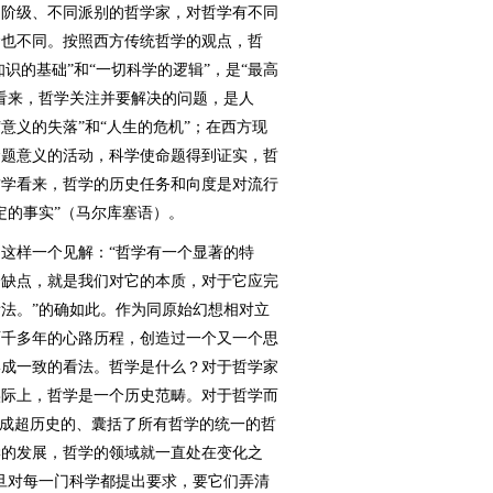
阶级、不同派别的哲学家，对哲学有不同
念也不同。按照西方传统哲学的观点，哲
识的基础”和“一切科学的逻辑”，是“最高
看来，哲学关注并要解决的问题，是人
”“意义的失落”和“人生的危机”；在西方现
命题意义的活动，科学使命题得到证实，哲
哲学看来，哲学的历史任务和向度是对流行
定的事实”（马尔库塞语）。
样一个见解：“哲学有一个显著的特
个缺点，就是我们对它的本质，对于它应完
法。”的确如此。作为同原始幻想相对立
两千多年的心路历程，创造过一个又一个思
形成一致的看法。哲学是什么？对于哲学家
实际上，哲学是一个历史范畴。对于哲学而
形成超历史的、囊括了所有哲学的统一的哲
学的发展，哲学的领域就一直处在变化之
旦对每一门科学都提出要求，要它们弄清