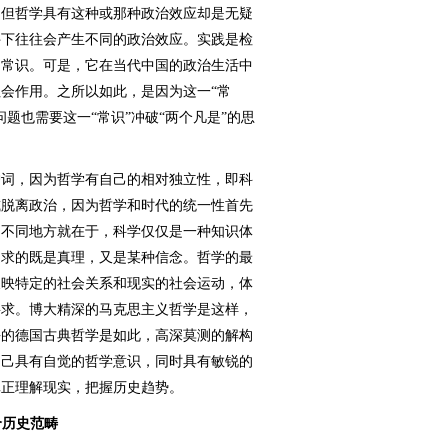
，但哲学具有这种或那种政治效应却是无疑
件下往往会产生不同的政治效应。实践是检
的常识。可是，它在当代中国的政治生活中
会作用。之所以如此，是因为这一“常
题也需要这一“常识”冲破“两个凡是”的思
词，因为哲学有自己的相对独立性，即科
或脱离政治，因为哲学和时代的统一性首先
的不同地方就在于，科学仅仅是一种知识体
追求的既是真理，又是某种信念。哲学的最
反映特定的社会关系和现实的社会运动，体
要求。博大精深的马克思主义哲学是这样，
晦的德国古典哲学是如此，高深莫测的解构
自己具有自觉的哲学意识，同时具有敏锐的
真正理解现实，把握历史趋势。
个历史范畴