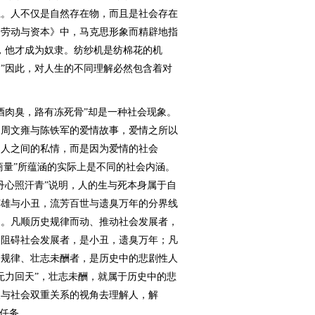
系。人不仅是自然存在物，而且是社会存在
佣劳动与资本》中，马克思形象而精辟地指
，他才成为奴隶。纺纱机是纺棉花的机
”因此，对人生的不同理解必然包含着对
肉臭，路有冻死骨”却是一种社会现象。
是周文雍与陈铁军的爱情故事，爱情之所以
物人之间的私情，而是因为爱情的社会
商量”所蕴涵的实际上是不同的社会内涵。
丹心照汗青”说明，人的生与死本身属于自
英雄与小丑，流芳百世与遗臭万年的分界线
的。凡顺历史规律而动、推动社会发展者，
、阻碍社会发展者，是小丑，遗臭万年；凡
史规律、壮志未酬者，是历史中的悲剧性人
无力回天”，壮志未酬，就属于历史中的悲
人与社会双重关系的视角去理解人，解
高任务。