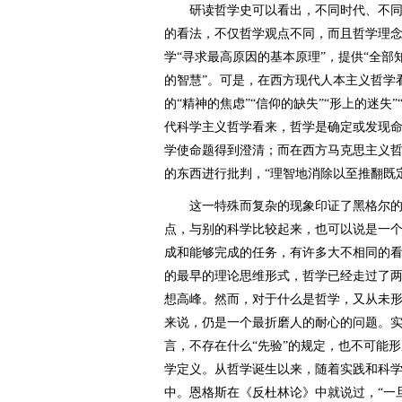
研读哲学史可以看出，不同时代、不同
的看法，不仅哲学观点不同，而且哲学理
学“寻求最高原因的基本原理”，提供“全部知
的智慧”。可是，在西方现代人本主义哲学
的“精神的焦虑”“信仰的缺失”“形上的迷失
代科学主义哲学看来，哲学是确定或发现
学使命题得到澄清；而在西方马克思主义
的东西进行批判，“理智地消除以至推翻既
这一特殊而复杂的现象印证了黑格尔的这
点，与别的科学比较起来，也可以说是一
成和能够完成的任务，有许多大不相同的看
的最早的理论思维形式，哲学已经走过了
想高峰。然而，对于什么是哲学，又从未
来说，仍是一个最折磨人的耐心的问题。
言，不存在什么“先验”的规定，也不可能
学定义。从哲学诞生以来，随着实践和科
中。恩格斯在《反杜林论》中就说过，“一