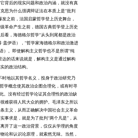
到它背后的现实问题和政治内涵，就没有真
克思为什么强调辩证法在本质上是“批判
爆发之前，法国启蒙哲学登上历史舞台，
阶级革命产生之前，德国古典哲学登上历史
后看，海德格尔哲学“从头到尾都是政治
得·盖伊语），“哲学家海德格尔和政治激进
尔语）。即使解构主义哲学也不是所谓“纯
里达的话来说就是，解构主义是通过解构
现实的政治结构。
时地以其哲学名义，投身于政治研究乃
用哲学概念使其政治企图合理化，或有时寻
如此。没有经过哲学论证其合理性的政治缺
，很难获得人民大众的拥护。毛泽东之所以
教条主义，从而正确解决中国社会主义革命
实事求是，就是为了批判“两个凡是”，从
。离开了这一政治背景，仅仅从学理的角度
唯物论和认识论原理，就索然无味。当然，