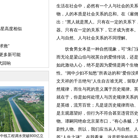
生活在社会中，必然有一个人与社会的关
物，人的本质是社会关系的总和。在《雇
出：“黑人就是黑人。只有在一定的关系下
器。只有在一定的关系下，它才成为资本。
人与自然、人与社会关系的不同理解。
饮食男女本是一种自然现象，可“朱门酒
而无论是梁山伯与祝英台的爱情传说，还
如此激动人心，绝不是因为爱情是两个生
性。“闺中少妇不知愁”所表达的和“爱你没
文天祥的千古绝句“人生自古谁无死，留取
然规律，而生与死的意义属于历史规律。
就在于，你是如何处理人与历史规律关系
是英雄，流芳百世；凡是逆历史规律而动
是主观愿望好，但行为不符合甚至违背历
物。谭嗣同绝命北京菜市口，“有心杀贼，
剧性人物。所以，我们应当从人与自然、
答“人生之谜”。在我看来，这是哲学的崇