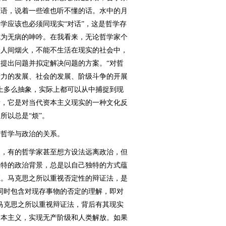
咒语，说着一些谁也听不懂的话。水中的月
学应该也必须同现实“对话”，这是哲学存
成为无病的呻吟。在我看来，无论哲学家个
食人间烟火，不能不生活在现实的社会中，
提出问题并拟定解决问题的方案。“对哲
产力的发展、社会的发展、阶级斗争的开展
上多么抽象，实际上都可以从中捕捉到现
看，它是对当代资本主义现实的一种文化反
所以总是“烦”。
哲学与政治的关系。
，有的哲学家甚至想方设法远离政治，但
独特的政治背景，总是以自己独特的方式蕴
应。马克思之所以重视否定性的辩证法，是
同时包含对现存事物的否定的理解，即对
马克思之所以重视辩证法，背后有其现实
资本主义，实现无产阶级和人类解放。如果