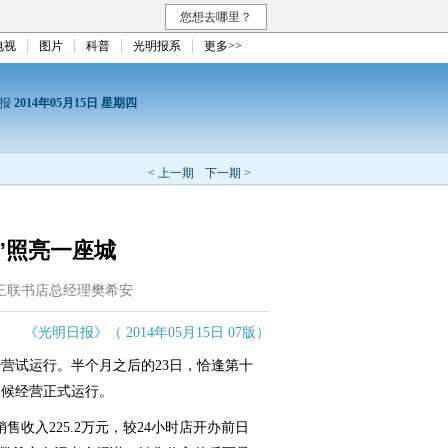
您想去哪里？
电视
图片
科普
光明报系
更多>>
日报
2014年05月15日 星期四
< 上一期
下一期 >
”照亮一座城
知三联书店总经理樊希安
《光明日报》（ 2014年05月15日 07版）
营试运行。半个月之后的23日，恰逢第十
天候经营正式运行。
入225.2万元，较24小时店开办前日