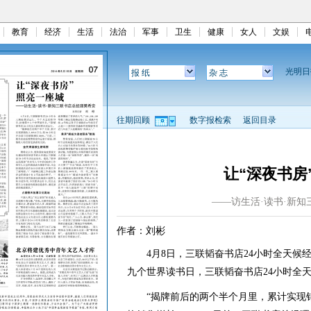
教育
经济
生活
法治
军事
卫生
健康
女人
文娱
光明
报 纸
杂 志
往期回顾
数字报检索
返回目录
让“深夜书房
——访生活·读书·新
作者：刘彬
4月8日，三联韬奋书店24小时全天候经
九个世界读书日，三联韬奋书店24小时全
“揭牌前后的两个半个月里，累计实现销售收