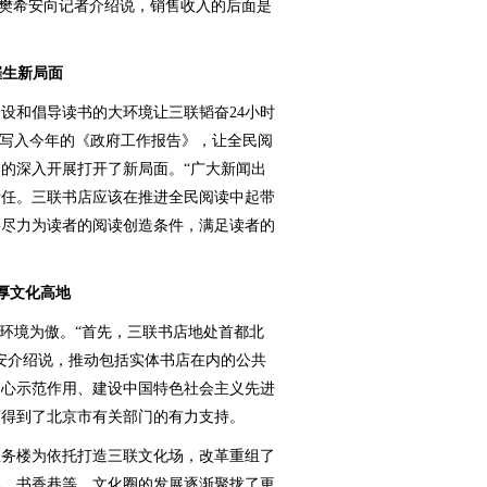
理樊希安向记者介绍说，销售收入的后面是
催生新局面
和倡导读书的大环境让三联韬奋24小时
次写入今年的《政府工作报告》，让全民阅
的深入开展打开了新局面。“广大新闻出
责任。三联书店应该在推进全民阅读中起带
要尽力为读者的阅读创造条件，满足读者的
厚文化高地
环境为傲。“首先，三联书店地处首都北
安介绍说，推动包括实体书店在内的公共
中心示范作用、建设中国特色社会主义先进
店得到了北京市有关部门的有力支持。
务楼为依托打造三联文化场，改革重组了
部、书香巷等，文化圈的发展逐渐聚拢了更