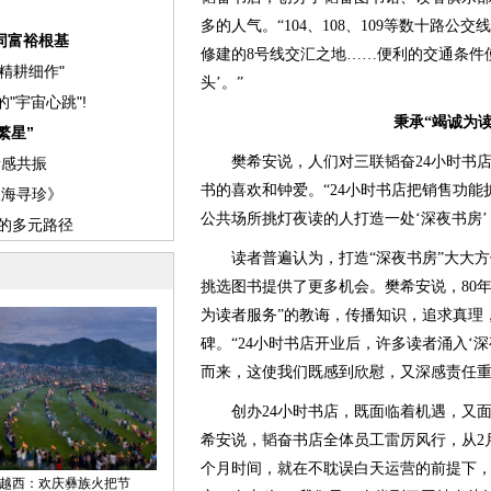
多的人气。“104、108、109等数十路公
修建的8号线交汇之地……便利的交通条件
头’。”
秉承“竭诚为
樊希安说，人们对三联韬奋24小时书店
书的喜欢和钟爱。“24小时书店把销售功
公共场所挑灯夜读的人打造一处‘深夜书房’
读者普遍认为，打造“深夜书房”大大方便
挑选图书提供了更多机会。樊希安说，80
为读者服务”的教诲，传播知识，追求真理
碑。“24小时书店开业后，许多读者涌入‘深
而来，这使我们既感到欣慰，又深感责任重
创办24小时书店，既面临着机遇，又面
希安说，韬奋书店全体员工雷厉风行，从2
个月时间，就在不耽误白天运营的前提下，三