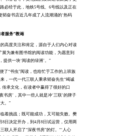
交线路必经于此，地铁5号线、6号线以及正在
使韬奋书店近几年成了人流潮涌的‘热码
读者服务”教诲
的高度关注和肯定，源自于人们内心对读
能扩展为兼有图书馆的阅读功能，为愿意到
，提供一块‘阅读的绿洲’。”
了“书虫”阅读，也给忙于工作的上班族
年来，一代一代三联人秉承韬奋先生“竭诚
，传承文化，在读者中赢得了很好的口
夜书房’，其中一些人就是冲‘三联’的牌子
大。”
临着挑战；既可能成功，又可能失败。樊
月8日决定开办，到4月8日试运营，仅用两
联人开启了“深夜书房”的灯。“‘人心