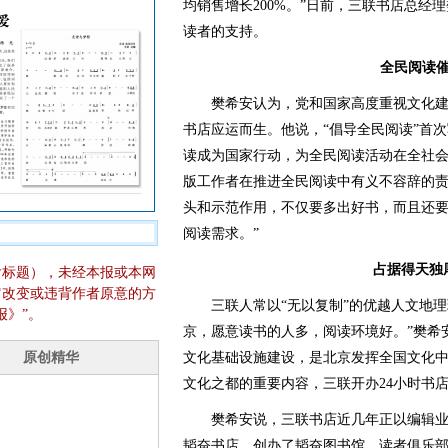
均销售增长200%。”日前，三联书店总经
读者的支持。
全民阅读
樊希安认为，党和国家高度重视文化建设
书店应运而生。他说，“倡导全民阅读”首
读成为国家行动，为全民阅读活动在全社会
版工作者在推进全民阅读中有义不容辞的
头和示范作用，不仅要多出好书，而且还
阅读需求。”
占据得天独
含标题），未经本报或本网
它改变或违背作者原意的方
三联人常以“无以复制”的优越人文地理
报》”。
京，愿意读书的人多，阅读环境好。”樊希
文化基础设施建设，是北京发挥全国文化
文化之都的重要内容，三联开办24小时书
樊希安说，三联书店近几年正以编辑业
韬奋书店，创办了韬奋图书馆、读者俱乐