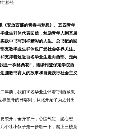
郭红松绘
讯《安放西部的青春与梦想》。五四青年
教毕业生群体代表回信，勉励青年人到基层
大实践中书写别样精彩的人生。总书记的回
西部支教毕业生群体也广受社会各界关注。
了和支撑着这近百名毕业生走向西部、走向
 我是一株格桑花”，陆续刊登保定学院西
根边彊教书育人的故事和自觉践行社会主义
二年前，我们10名毕业生怀着“到西藏教
世界屋脊的日喀则，从此开始了为之付出
要裂开，全身冒汗，心慌气短，恶心想
，几个壮小伙子走一步歇一下，爬上三楼竟