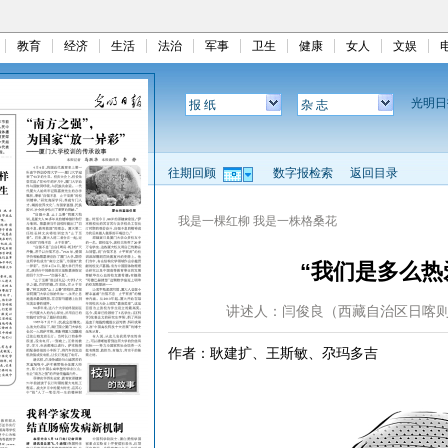
教育
经济
生活
法治
军事
卫生
健康
女人
文娱
光明
报 纸
杂 志
往期回顾
数字报检索
返回目录
我是一棵红柳 我是一株格桑花
“我们是多么热
讲述人：闫俊良（西藏自治区日喀
作者：耿建扩、王斯敏、尕玛多吉