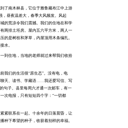
到了南木林县，它位于雅鲁藏布江中上游
辐射强，昼夜温差大，春季大风频发。风起
县城的荒凉令我们震撼。我们的住地在和学
只有两排土坯房。屋内五六平方米，两人一
顶压的是树枝和茅草，内屋顶用木条编扎。
来接水。
一到住地，当地的老师就过来帮我们收拾
前我们的生活很“原生态”。没有电，电
下聊天、读书、学藏语……我还爱写信、写
”的句子。县里每周六才通一次邮车，有一
一次电报，只有短短四个字：“一切都
紧紧联系在一起。十余年的日落晨昏，让
们播种下希望的种子，收获着别样的幸福。