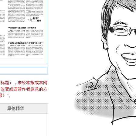
含标题），未经本报或本网
它改变或违背作者原意的方
报》”。