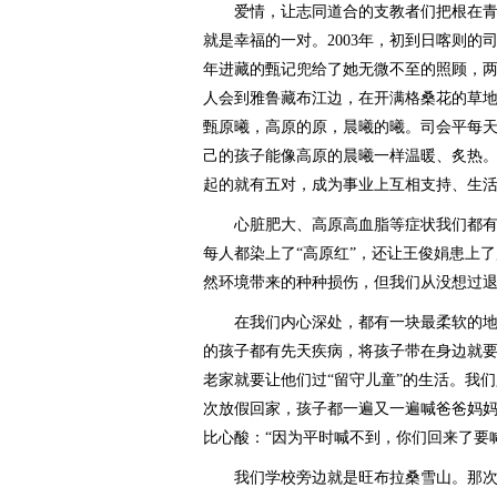
爱情，让志同道合的支教者们把根在青
就是幸福的一对。2003年，初到日喀则
年进藏的甄记兜给了她无微不至的照顾，
人会到雅鲁藏布江边，在开满格桑花的草
甄原曦，高原的原，晨曦的曦。司会平每
己的孩子能像高原的晨曦一样温暖、炙热
起的就有五对，成为事业上互相支持、生
心脏肥大、高原高血脂等症状我们都有
每人都染上了“高原红”，还让王俊娟患上
然环境带来的种种损伤，但我们从没想过
在我们内心深处，都有一块最柔软的地
的孩子都有先天疾病，将孩子带在身边就
老家就要让他们过“留守儿童”的生活。我
次放假回家，孩子都一遍又一遍喊爸爸妈
比心酸：“因为平时喊不到，你们回来了要
我们学校旁边就是旺布拉桑雪山。那次