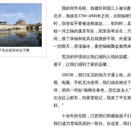
我的同学岳刚、徐建旺和我三人被分配
北岸，海拔在3790~4900米之间，太阳
时，宿舍似乎要被连根拔起……初到时，
校一河之隔的废弃车队，院里杂草丛生，
间，摆了床铺和炊具后就拥挤不堪。外屋
一到雨天，房顶漏水，要把锅碗瓢盆都用
荒凉的环境却让我们感到人情的温暖。
屋子，让我们感到了家的温馨。
2005年，我们生活的地方才通上电，此
视、电脑、手机无法使用，我们就在烛光
诗，胡诌一些如“杨柳生春色，忽忆故乡人
次没赶上邮车，怕家里惦记，我发了平生第
好。”
十余年的光阴，已把我们和藏族孩子们
我们成为雪域高原的一部分。在这里，我