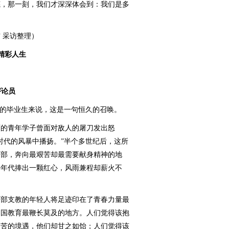
底，那一刻，我们才深深体会到：我们是多
 采访整理）
精彩人生
评论员
的毕业生来说，这是一句恒久的召唤。
的青年学子曾面对敌人的屠刀发出怒
时代的风暴中播扬。”半个多世纪后，这所
西部，奔向最艰苦却最需要献身精神的地
平年代捧出一颗红心，风雨兼程却薪火不
部支教的年轻人将足迹印在了青春力量最
中国教育最鞭长莫及的地方。人们觉得该抱
叫苦的境遇，他们却甘之如饴；人们觉得该