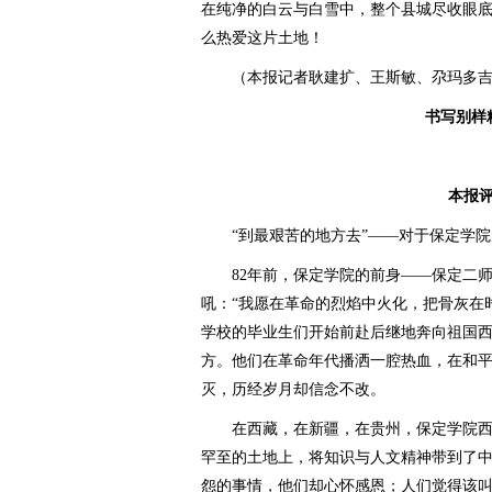
在纯净的白云与白雪中，整个县城尽收眼
么热爱这片土地！
（本报记者耿建扩、王斯敏、尕玛多吉
书写别样
本报
“到最艰苦的地方去”——对于保定学院
82年前，保定学院的前身——保定二师
吼：“我愿在革命的烈焰中火化，把骨灰在
学校的毕业生们开始前赴后继地奔向祖国
方。他们在革命年代播洒一腔热血，在和
灭，历经岁月却信念不改。
在西藏，在新疆，在贵州，保定学院西
罕至的土地上，将知识与人文精神带到了
怨的事情，他们却心怀感恩；人们觉得该