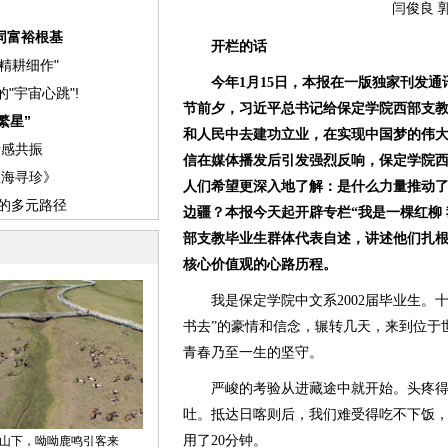
闫俊良 
开栏的话
今年1月15日，本报在一版独家刊发通
节前夕，习近平总书记给保定学院西部支
和人民中去建功立业，在实现中国梦的伟
信在媒体播发后引发强烈反响，保定学院
人们希望更深入地了解：是什么力量推动
边疆？本报今天起开辟专栏“我是一棵红柳
部支教毕业生群体代表自述，讲述他们扎
核心价值观的心路历程。
我是保定学院中文系2002届毕业生。十
书去”的豪情和信念，辗转几天，来到位于
青春乃至一生的坚守。
严峻的考验从进藏途中就开始。头疼得
吐。抵达日喀则后，我们难受得吃不下饭
用了20分钟。