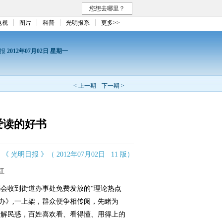
您想去哪里？
电视
图片
科普
光明报系
更多>>
日报
2012年07月02日 星期一
< 上一期
下一期 >
爱读的好书
《 光明日报 》（ 2012年07月02日 11 版）
红
收到街道办事处免费发放的“理论热点
办》,一上架，群众便争相传阅，先睹为
、解民惑，百姓喜欢看、看得懂、用得上的