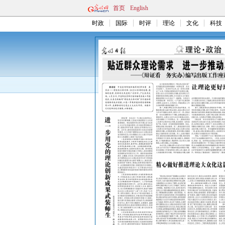
首页
English
时政
国际
时评
理论
文化
科技