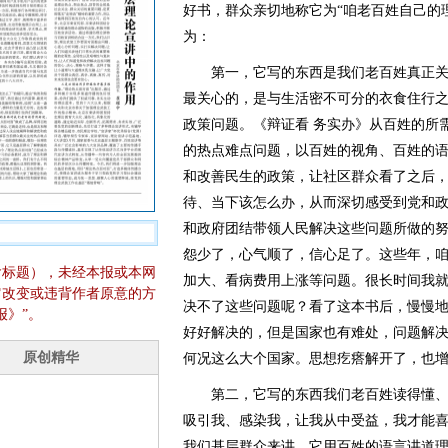
好书，群众亲切地称它为“咱老百姓自己的
为：
第一，它写的东西是我们老百姓真正关
最关心的，是与生活密不可分的衣食住行
政策问题。《辩证看 务实办》从百姓的所
的热点难点问题，以百姓的视角、百姓的
和改善民生的政策，让社区群众看了之后
待、当下该怎么办，从而深切感受到党和
和政府团结带领人民解决这些问题所做的
怨少了，心气顺了，信心足了。这些年，
含标题），未经本报或本网
加大、看病费用上涨等问题。很长时间我
它改变或违背作者原意的方
决不了这些问题呢？看了这本书后，慢慢
报》”。
好好解决的，但是国家也有难处，问题解
何况这么大个国家。思想疙瘩解开了，也
第二，它写的东西我们老百姓读得懂、
吸引我、感染我，让我从中受益，我才能喜
我们基层群众来讲，它用百姓的语言讲道