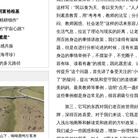
这样写：“民以食为天、食以安为先”，“人
到素质教育，用“考考考，教师的法宝；分
闷、教师困惑、社会迷茫”这样的话来形容
生活气息，拉近了理论与现实的距离，让
用百姓身边的事情讲政策，我们读得有滋
题，但是在进行分析论述的时候，没有长
身边的事情举例子，不摆架子，不兜圈子，
容有味、读着有趣”的感觉，因此愿意读、
何提升”这个问题，首先讲了备受关注的“小
了”的疑问，提出“构筑和坚守我们的道德
美妈妈、最美教师等事例，说明“点亮一盏
这些事例都是身边常见的，很容易吸引住
第三，它写的东西对我们老百姓管用好使
牌，深得百姓喜爱。对于我们来说，它既
入浅出地阐释和解读党和政府的方针政策
我们减少一些困惑和疑虑，增加一份理性