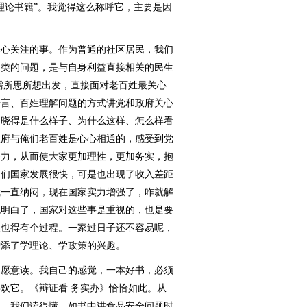
理论书籍”。我觉得这么称呼它，主要是因
心关注的事。作为普通的社区居民，我们
之类的问题，是与自身利益直接相关的民生
需所思所想出发，直接面对老百姓最关心
语言、百姓理解问题的方式讲党和政府关心
，晓得是什么样子、为什么这样、怎么样看
政府与俺们老百姓是心心相通的，感受到党
努力，从而使大家更加理性，更加务实，抱
咱们国家发展很快，可是也出现了收入差距
就一直纳闷，现在国家实力增强了，咋就解
地明白了，国家对这些事是重视的，也是要
决也得有个过程。一家过日子还不容易呢，
增添了学理论、学政策的兴趣。
愿意读。我自己的感觉，一本好书，必须
欢它。《辩证看 务实办》恰恰如此。从
理，我们读得懂。如书中讲食品安全问题时