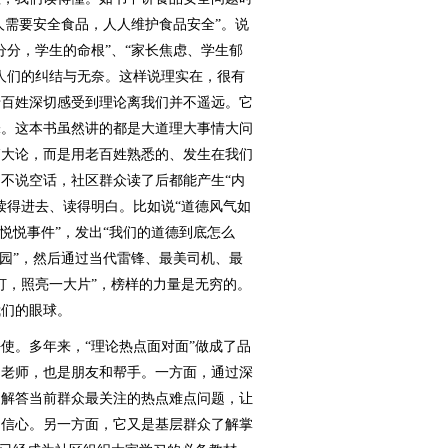
人需要安全食品，人人维护食品安全”。说
分分，学生的命根”、“家长焦虑、学生郁
人们的纠结与无奈。这样说理实在，很有
老百姓深切感受到理论离我们并不遥远。它
味。这本书虽然讲的都是大道理大事情大问
篇大论，而是用老百姓熟悉的、发生在我们
不说空话，社区群众读了后都能产生“内
读得进去、读得明白。比如说“道德风气如
悦悦事件”，发出“我们的道德到底怎么
家园”，然后通过当代雷锋、最美司机、最
灯，照亮一大片”，榜样的力量是无穷的。
我们的眼球。
。多年来，“理论热点面对面”做成了品
是老师，也是朋友和帮手。一方面，通过深
，解答当前群众最关注的热点难点问题，让
和信心。另一方面，它又是基层群众了解掌