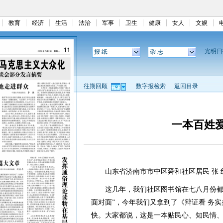
教育
经济
生活
法治
军事
卫生
健康
女人
文娱
光明
报 纸
杂 志
往期回顾
数字报检索
返回目录
一本百姓
山东省济南市市中区舜和社区居民 张 
这几年，我们社区图书馆在七八月份都会
面对面”，今年我们又拿到了《辩证看 务实
快。大家都说，这是一本贴民心、知民情