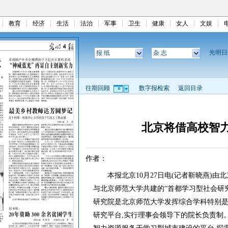
教育
经济
生活
法治
军事
卫生
健康
女人
文娱
光明
报 纸
杂 志
往期回顾
数字报检索
返回目录
北京将借高校智
作者：
本报北京10月27日电(记者靳晓燕)由
与北京师范大学共建的“首都学习型社会研究
研究院是北京师范大学发挥综合学科特别是
研究平台,实行理事会领导下的院长负责制