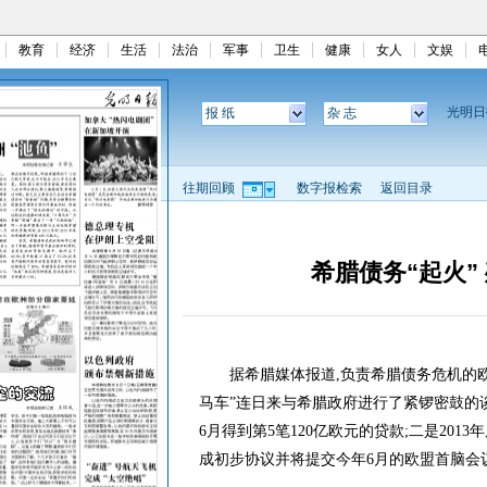
教育
经济
生活
法治
军事
卫生
健康
女人
文娱
光明
报 纸
杂 志
往期回顾
数字报检索
返回目录
希腊债务“起火”
据希腊媒体报道,负责希腊债务危机的欧
马车”连日来与希腊政府进行了紧锣密鼓的
6月得到第5笔120亿欧元的贷款;二是201
成初步协议并将提交今年6月的欧盟首脑会