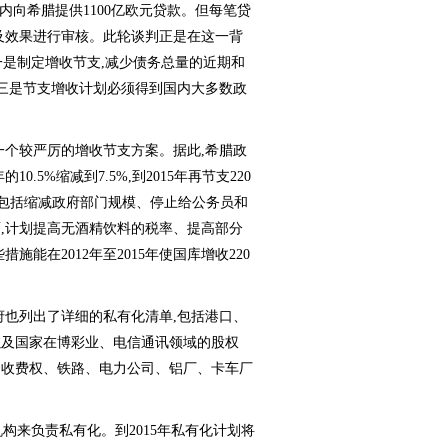
内向希腊提供1100亿欧元贷款。但每笔贷
及效果进行审核。此轮谈判正是在这一背
一是制定增收节支,减少债务总量的近期和
;三是节支增收计划必须得到国内大多数政
个较严厉的增收节支方案。据此,希腊政
.5%缩减到7.5%,到2015年再节支220
施包括缩减政府部门规模、停止给公务员和
,计划提高无酒精饮料的税率、提高部分
能在2012年至2015年使国库增收220
也列出了详细的私有化清单,包括港口、
以及国家在博彩业、电信通讯领域的股权
的收费权、铁路、电力公司、铝厂、卡车厂
构来负责私有化。到2015年私有化计划将