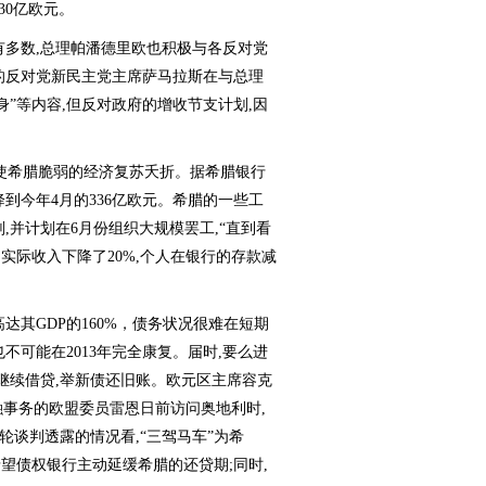
30亿欧元。
多数,总理帕潘德里欧也积极与各反对党
的反对党新民主党主席萨马拉斯在与总理
身”等内容,但反对政府的增收节支计划,因
使希腊脆弱的经济复苏夭折。据希腊银行
降到今年4月的336亿欧元。希腊的一些工
,并计划在6月份组织大规模罢工,“直到看
的实际收入下降了20%,个人在银行的存款减
达其GDP的160%，债务状况很难在短期
也不可能在2013年完全康复。届时,要么进
继续借贷,举新债还旧账。欧元区主席容克
融事务的欧盟委员雷恩日前访问奥地利时,
轮谈判透露的情况看,“三驾马车”为希
希望债权银行主动延缓希腊的还贷期;同时,