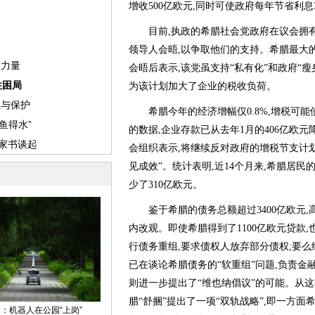
增收500亿欧元,同时可使政府每年节省利息
目前,执政的希腊社会党政府在议会拥有
领导人会晤,以争取他们的支持。希腊最大
会晤后表示,该党虽支持“私有化”和政府“瘦
为该计划加大了企业的税收负荷。
希腊今年的经济增幅仅0.8%,增税可能
的数据,企业存款已从去年1月的406亿欧元
会组织表示,将继续反对政府的增税节支计划
见成效”。统计表明,近14个月来,希腊居民
少了310亿欧元。
鉴于希腊的债务总额超过3400亿欧元,高
内改观。即使希腊得到了1100亿欧元贷款,
行债务重组,要求债权人放弃部分债权;要么
已在谈论希腊债务的“软重组”问题,负责金
则进一步提出了“维也纳倡议”的可能。从这
腊“舒捆”提出了一项“双轨战略”,即一方面