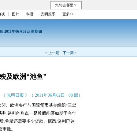
您想去哪里？
电视
图片
科普
光明报系
更多>>
日报
2011年06月02日 星期四
< 上一期
下一期 >
 殃及欧洲“池鱼”
《 光明日报 》（ 2011年06月02日 08 版）
盟、欧洲央行与国际货币基金组织“三驾
谈判,谈判的焦点一是希腊能否如期于今年
3年后,希腊还需要多少贷款。据悉,谈判已达
议审批。