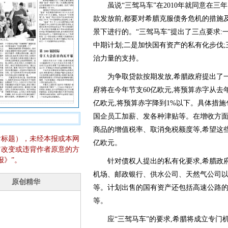
虽说“三驾马车”在2010年就同意在三年
款发放前,都要对希腊克服债务危机的措施
景下进行的。“三驾马车”提出了三点要求:
中期计划;二是加快国有资产的私有化步伐
治力量的支持。
为争取贷款按期发放,希腊政府提出了一
府将在今年节支60亿欧元,将预算赤字从去年的10
亿欧元,将预算赤字降到1%以下。具体措
国企员工加薪、发各种津贴等。在增收方面
商品的增值税率、取消免税额度等,希望这些措施
含标题），未经本报或本网
亿欧元。
它改变或违背作者原意的方
报》”。
针对债权人提出的私有化要求,希腊政府
机场、邮政银行、供水公司、天然气公司
等。计划出售的国有资产还包括高速公路
等。
应“三驾马车”的要求,希腊将成立专门机