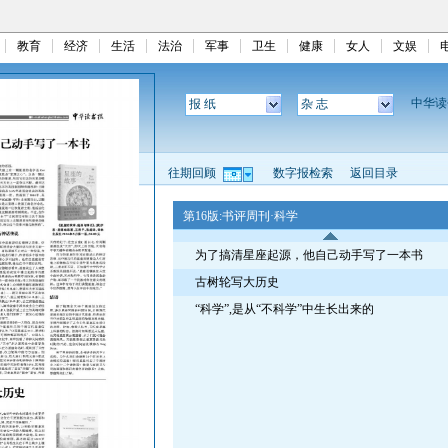
教育
经济
生活
法治
军事
卫生
健康
女人
文娱
中华
报 纸
杂 志
往期回顾
数字报检索
返回目录
第16版:书评周刊·科学
为了搞清星座起源，他自己动手写了一本书
古树轮写大历史
“科学”,是从“不科学”中生长出来的