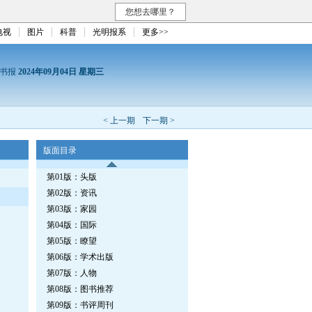
您想去哪里？
电视
图片
科普
光明报系
更多>>
读书报
2024年09月04日 星期三
< 上一期
下一期 >
版面目录
第01版：头版
第02版：资讯
第03版：家园
第04版：国际
第05版：瞭望
第06版：学术出版
第07版：人物
第08版：图书推荐
第09版：书评周刊