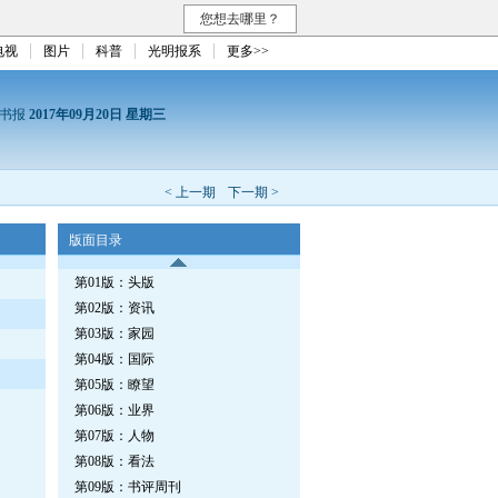
您想去哪里？
电视
图片
科普
光明报系
更多>>
读书报
2017年09月20日 星期三
< 上一期
下一期 >
版面目录
第01版：头版
第02版：资讯
第03版：家园
第04版：国际
第05版：瞭望
第06版：业界
第07版：人物
第08版：看法
第09版：书评周刊