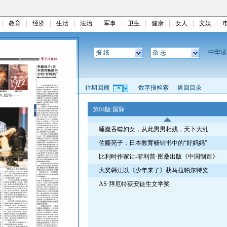
教育
经济
生活
法治
军事
卫生
健康
女人
文娱
中华
报 纸
杂 志
往期回顾
数字报检索
返回目录
第04版:国际
睡魔吞噬妇女，从此男男相残，天下大乱
佐藤亮子：日本教育畅销书中的“好妈妈”
比利时作家让-菲利普·图桑出版《中国制造》
大奖韩江以《少年来了》获马拉帕尔特奖
AS·拜厄特获安徒生文学奖