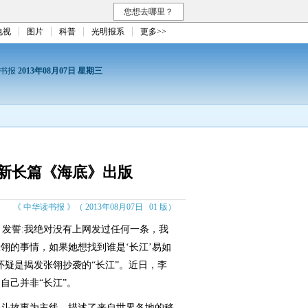
您想去哪里？
电视
图片
科普
光明报系
更多>>
读书报
2013年08月07日 星期三
新长篇《海底》出版
《 中华读书报 》（ 2013年08月07日 01 版）
发誓:我绝对没有上网发过任何一条，我
翎的事情，如果她想找到谁是‘长江’易如
怀疑是揭发张翎抄袭的“长江”。近日，李
自己并非“长江”。
斗故事为主线，描述了来自世界各地的移