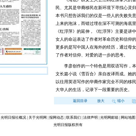
民、尤其是华裔移民在新环境下寻找心灵
本书只想告诉我们的仅是一些人的失败失
上来的泡沫，而错过埋在深不可测的海底
《红浮萍》的延伸，《红浮萍》主要是讲
女人的命运表达了作者对革命历史和信仰
更多的是写中国人在海外的经历，通过母
了作者对信仰、对爱的进一步的思考。
李彦创作的一个特色是用双语写作，本书
文长篇小说《雪百合》亲自改译而成。她
以往用英语写作的华裔作家完全不同的移
大华人的生活，记录下一段重要的历史。
返回目录
放大
缩小
光明日报社概况
|
关于光明网
|
报网动态
|
联系我们
|
法律声明
|
光明网邮箱
|
网站地图
光明日报版权所有