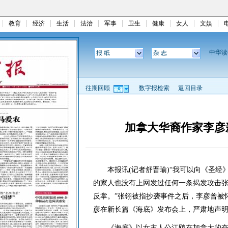
教育
经济
生活
法治
军事
卫生
健康
女人
文娱
中华
报 纸
杂 志
往期回顾
数字报检索
返回目录
加拿大华裔作家李彦
本报讯(记者舒晋瑜)“我可以向《圣经》
的家人也没有上网发过任何一条揭发攻击张
反掌。”张翎被指抄袭事件之后，李彦曾被
彦在新长篇《海底》发布会上，严肃地声明
《海底》以女主人公江鸥在加拿大的奋