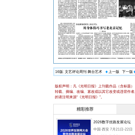
16版:
文艺评论周刊·舞台艺术
上一版
下一版