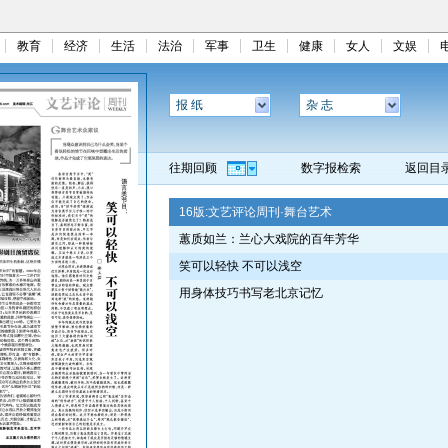
教育
经济
生活
法治
军事
卫生
健康
女人
文娱
报 纸
杂 志
往期回顾
数字报检索
返回目
16版:
文艺评论周刊·舞台艺术
蕙质如兰：兰心大戏院的百年芳华
笑可以轻快 不可以浅空
用身体技巧书写老北京记忆