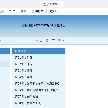
您想去哪里？
电视
图片
科普
光明报系
更多>>
光明日报
2026年02月04日 星期三
录
< 上一期
下一期 >
版面目录
第01版：头版
第02版：评论
第03版：要闻
第04版：要闻
第05版：红船初心专刊（总第1802期）
第06版：学习贯彻习近平新时代中国特色社会主义思想专刊
第07版：光明视野
第08版：教科文新闻