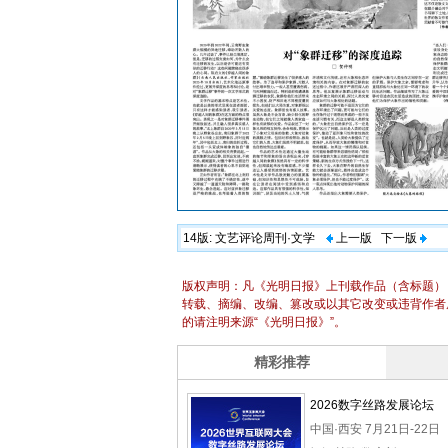
14版:
文艺评论周刊·文学
上一版
下一版