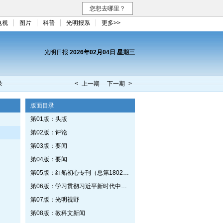
您想去哪里？
电视
图片
科普
光明报系
更多>>
光明日报
2026年02月04日 星期三
录
< 上一期
下一期 >
版面目录
第01版：头版
第02版：评论
第03版：要闻
第04版：要闻
第05版：红船初心专刊（总第1802期）
第06版：学习贯彻习近平新时代中国特色社会主义思想专刊
第07版：光明视野
第08版：教科文新闻