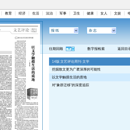
教育
经济
生活
法治
军事
卫生
健康
女人
文娱
报 纸
杂 志
往期回顾
数字报检索
返回目
14版:
文艺评论周刊·文学
挖掘散文更为广袤深厚的可能性
以文学触摸生活的质地
对“象群迁移”的深度追踪