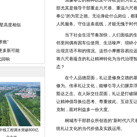
清廉奉公的精神以及不恃权贵的为官之
部尤其是领导干部重走六尺巷、重温六尺巷
奉公”的为官之德。无论身处什么岗位，都
人民服务。守住这条底线，才能无愧于时
当下社会生活节奏加快，人们面临的生
邻里间偶有因车位使用、生活噪声、琐碎
出现言语不和的情况。这些小摩擦容易拉
将六尺巷蕴含的礼让精神转化为当代治理
态？
在个人品德层面，礼让是修身立德的基
修为。传承礼让文化，能够引导人们摒弃
豁达之念。在人际交往层面，礼让是打破
让精神倡导换位思考、尊重彼此、互谅互
克制，面对利益多一份大度。
桐城市干部群众所创造的“新时代六尺巷
统礼让文化的当代价值及实践运用。