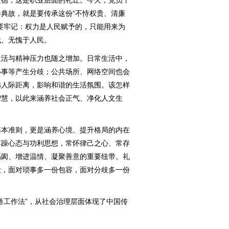
德，这是职业层面的礼让。今天，党员干
典故，就是要传承这份“不恃权贵、清廉
要牢记：权力是人民赋予的，只能用来为
代、无愧于人民。
活与精神压力也随之增加。日常生活中，
小事等产生分歧；公共场所、网络空间也会
远人际距离，影响和谐的生活氛围。该怎样
智慧，以此来涵养社会正气、净化人文生
本准则，更是涵养心境、提升格局的内在
浮躁心态与功利思想，常怀律己之心、常存
隔阂、增进温情、凝聚善意的重要纽带。礼
让，面对琐事多一份包容，面对分歧多一份
工作法”，从社会治理层面体现了中国传