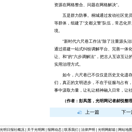
资源在网格整合、问题在网格解决”。
五是群力防事。桐城通过发动社区党员
等群体，组建了“文都义警”队伍，常态化
境。
“新时代六尺巷工作法”除了注重源头治
通过搭建一站式纠纷调解平台、完善一体化
让、和”的“六步调解法”，把古人互谅互
实用治理方式。
如今，六尺巷已不仅仅是历史文化遗存
们，真正的文明进步，不在于征服与占有
事中汲取力量，让礼让精神融入日常，让
（作者：彭凤莲，光明网记者郝悦整
上一篇
下一
光明日报社概况
|
关于光明网
|
报网动态
|
联系我们
|
法律声明
|
光明网邮箱
|
网站地