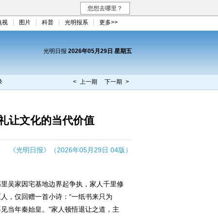
您想去哪里？
电视
图片
科普
光明报系
更多>>
光明日报
2026年05月29日 星期五
录
< 上一期
下一期 >
礼让文化的当代价值
《光明日报》（2026年05月29日 04版）
里吴家因宅基地边界起争执，家人千里修
人，仅回赠一首小诗：“一纸书来只为
见当年秦始皇。”家人顿悟退让之道，主