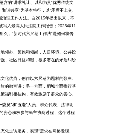
含的“讲求礼让、以和为贵”优秀传统文
、和谐共享”为基本特征，以“矛盾不上交、
治理工作方法。自2015年提出以来，不
次被写入最高人民法院工作报告；2023年11
那么，“新时代六尺巷工作法”是如何将传
地领办、领跑和领岗，人居环境、公共设
增强，社区日益和谐，很多潜在的矛盾纠纷
文化优势，创作以六尺巷为题材的歌曲、
典故的微宣讲；另一方面，桐城全面推行基
政策福利相挂钩，有效激励了群众的善心。
员”和“五老”人员、群众代表、法律明
等的姿态积极参与民主协商过程，这个过程
化走访服务，实现“需求在网格发现、