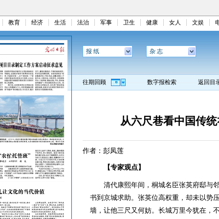
教育
经济
生活
法治
军事
卫生
健康
女人
文娱
报 纸
杂 志
往期回顾
数字报检索
返回目
从六尺巷看中国传统
作者：彭凤莲
【专家观点】
清代康熙年间，桐城名臣张英府邸与邻
书到京城求助。张英位高权重，却未以势压
墙，让他三尺又何妨。长城万里今犹在，不