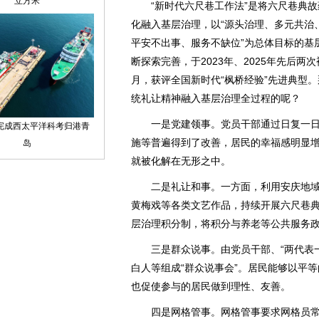
“新时代六尺巷工作法”是将六尺巷典故蕴
化融入基层治理，以“源头治理、多元共治
平安不出事、服务不缺位”为总体目标的基层
断探索完善，于2023年、2025年先后两
月，获评全国新时代“枫桥经验”先进典型。
统礼让精神融入基层治理全过程的呢？
一是党建领事。党员干部通过日复一日
施等普遍得到了改善，居民的幸福感明显
就被化解在无形之中。
二是礼让和事。一方面，利用安庆地域
黄梅戏等各类文艺作品，持续开展六尺巷
层治理积分制，将积分与养老等公共服务
三是群众说事。由党员干部、“两代表一委
白人等组成“群众说事会”。居民能够以平
也促使参与的居民做到理性、友善。
四是网格管事。网格管事要求网格员常态