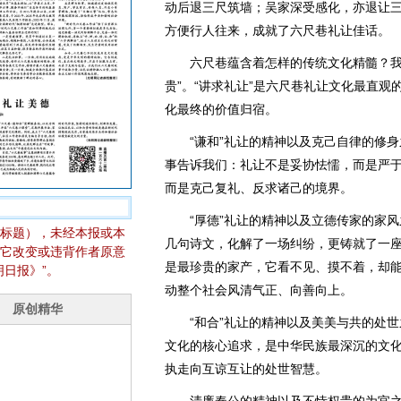
动后退三尺筑墙；吴家深受感化，亦退让
方便行人往来，成就了六尺巷礼让佳话。
六尺巷蕴含着怎样的传统文化精髓？我认
贵”。“讲求礼让”是六尺巷礼让文化最直观
化最终的价值归宿。
“谦和”礼让的精神以及克己自律的修身
事告诉我们：礼让不是妥协怯懦，而是严
而是克己复礼、反求诸己的境界。
“厚德”礼让的精神以及立德传家的家风
标题），未经本报或本
几句诗文，化解了一场纠纷，更铸就了一
它改变或违背作者原意
是最珍贵的家产，它看不见、摸不着，却
日报》”。
动整个社会风清气正、向善向上。
“和合”礼让的精神以及美美与共的处世之
文化的核心追求，是中华民族最深沉的文
执走向互谅互让的处世智慧。