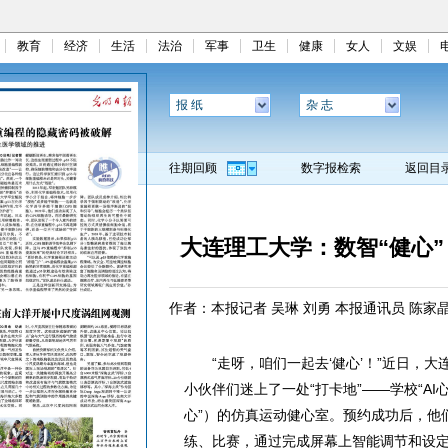
教育
经济
生活
法治
军事
卫生
健康
女人
文娱
报 纸
杂 志
往期回顾
数字报检索
返回目
大连理工大学：数智“健心
作者：本报记者 吴琳 刘勇 本报通讯员 陈家
“走呀，咱们一起去‘健心’！”近日，大
小伙伴们迷上了一处“打卡地”——学校“AI
心”）的仿真运动健心室。预约成功后，他
练、比赛，通过完成屏幕上智能调节和设