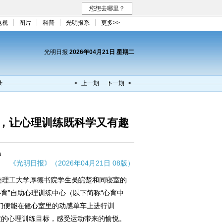
您想去哪里？
电视
图片
科普
光明报系
更多>>
光明日报
2026年04月21日 星期二
录
< 上一期
下一期 >
”，让心理训练既科学又有趣
晶
《光明日报》（2026年04月21日 08版）
连理工大学厚德书院学生吴皖楚和同寝室的
心育”自助心理训练中心（以下简称“心育中
们便能在健心室里的动感单车上进行训
定的心理训练目标，感受运动带来的愉悦。