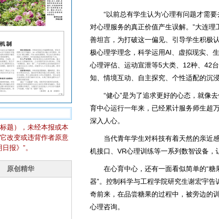
“以前总有学生认为‘心理有问题才需要
对心理服务的真正价值产生误解。”大连理
善坦言，为打破这一偏见、引导学生积极
极心理学理念，科学运用AI、虚拟现实、
心理评估、运动宣泄等5大类、12种、4
知、情境互动、自主探究、个性适配的沉
“健心”是为了追求更好的心态，就像去
育中心运行一年来，已经累计服务师生超万
深入人心。
标题），未经本报或本
它改变或违背作者原意
当代青年学生对科技有着天然的亲近感，
日报》”。
机接口、VR心理训练等一系列数智设备，
在心育中心，还有一面看似简单的“糖果
器”。控制科学与工程学院研究生谢宏宇告
奇前来，在品尝糖果的过程中，被旁边的
心理咨询。