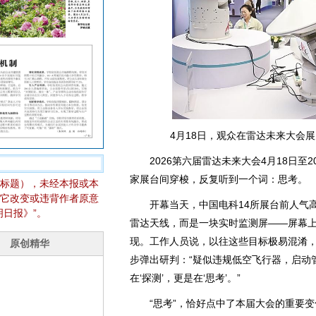
4月18日，观众在雷达未来大会
2026第六届雷达未来大会4月18日至
家展台间穿梭，反复听到一个词：思考。
标题），未经本报或本
它改变或违背作者原意
开幕当天，中国电科14所展台前人气高
日报》”。
雷达天线，而是一块实时监测屏——屏幕
现。工作人员说，以往这些目标极易混淆
步弹出研判：“疑似违规低空飞行器，启动
在‘探测’，更是在‘思考’。”
“思考”，恰好点中了本届大会的重要变