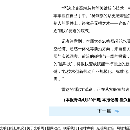
“坚决攻克高端芯片等关键核心技术，构
牢牢握在自己手中。”吴剑旗的话更透着坚
别人的硬件上，终究是无根之木——这条
逐“脑力”赛道的底气。
记者注意到，本届大会20多场分论坛覆
空经济、通感一体化等前沿方向，来自相
展与实践洞察。前沿的碰撞与一线的探索
的“黑科技”，将很快变成赋能千行百业的
键：“以技术创新带动产业规模化、标准化、
需’。”
雷达的“脑力”革命，正在从实验室加速
（本报青岛4月20日电 本报记者 崔兴
下一篇
光明日报社概况
|
关于光明网
|
报网动态
|
联系我们
|
法律声明
|
光明网邮箱
|
网站地