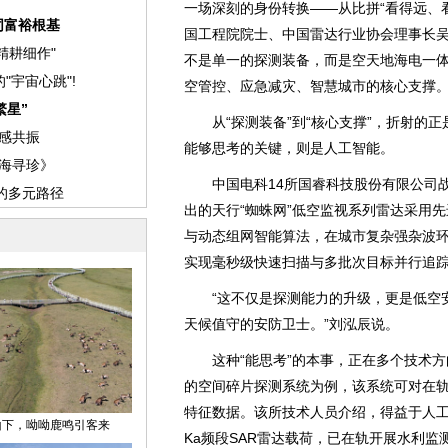
一场深刻的身份转换——从比拼“看得远、看
国工程院院士、中国雷达行业协会理事长吴
不是单一的探测装备，而是空天地海电一
空管控、应急减灾、智慧城市的核心支撑。
从“探测装备”到“核心支撑”，折射的正是
能够思考的关键，则是人工智能。
中国电科14所国睿科技股份有限公司战
出的天行“蜘蛛网”低空监视系列雷达采用
与动态组网智能算法，在城市复杂强杂波环
实现毫秒级快速扫描与多批次目标并行追
“这不仅是探测能力的升级，更是低空安
天候值守的安防卫士。”刘泓辰说。
这种“能思考”的本事，正在多个技术方
的空间碎片探测系统为例，该系统可对在
特征数据。该所技术人员介绍，得益于人
Ka频段SAR雷达载荷，已在轨开展水利