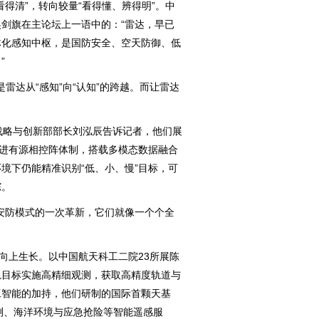
得清”，转向较量“看得懂、辨得明”。中
剑旗在主论坛上一语中的：“雷达，早已
体化感知中枢，是国防安全、空天防御、低
”
雷达从“感知”向“认知”的跨越。而让雷达
略与创新部部长刘泓辰告诉记者，他们展
先进有源相控阵体制，搭载多模态数据融合
境下仍能精准识别“低、小、慢”目标，可
踪。
防模式的一次革新，它们就像一个个全
向上生长。以中国航天科工二院23所展陈
轨目标实施高精细观测，获取高精度轨道与
工智能的加持，他们研制的国际首颗天基
监测、海洋环境与应急抢险等智能遥感服