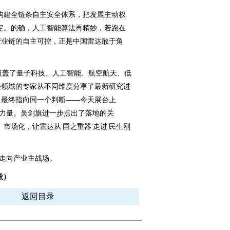
建全链条自主安全体系，把发展主动权
定。的确，人工智能算法再精妙，若跑在
产业链的自主可控，正是中国雷达敢于角
盖了量子科技、人工智能、航空航天、低
关领域的专家从不同维度分享了最新研究进
，最终指向同一个判断——今天展台上
新力量。吴剑旗进一步点出了落地的关
市场化，让雷达从‘国之重器’走进‘民生刚
走向产业主战场。
毅）
返回目录
图