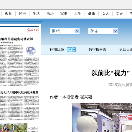
教育
经济
生活
法治
军事
卫生
健康
女人
文娱
报 纸
杂 志
往期回顾
数字报检索
返回目
以前比“视力”
——2026第六
作者：本报记者 崔兴毅