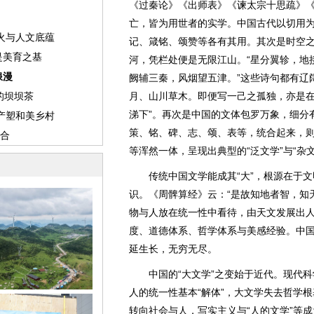
《过秦论》《出师表》《谏太宗十思疏》
亡，皆为用世者的实学。中国古代以切用
记、箴铭、颂赞等各有其用。其次是时空
河，凭栏处便是无限江山。“星分翼轸，地接
阙辅三秦，风烟望五津。”这些诗句都有辽
月、山川草木。即便写一己之孤独，亦是在
涕下”。再次是中国的文体包罗万象，细分
策、铭、碑、志、颂、表等，统合起来，
等浑然一体，呈现出典型的“泛文学”与“杂
传统中国文学能成其“大”，根源在于文
识。《周髀算经》云：“是故知地者智，知
物与人放在统一性中看待，由天文发展出
度、道德体系、哲学体系与美感经验。中
延生长，无穷无尽。
中国的“大文学”之变始于近代。现代科
人的统一性基本“解体”，大文学失去哲学
转向社会与人，写实主义与“人的文学”等