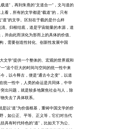
以载道”，再到朱熹的“文道合一”，文与道的
上看，所有的文学都是“载道”的，只有
不载“道”的文学。区别在于载的是什么样
难以说清。归根结底，道是宇宙能量的本源，道
头，并由此而演化为形而上的具体的价值、
建构，需要创造性转化、创新性发展中国
“大文学”提供一个整体的、宏观的世界观和
“一”这个巨大的时间与空间的统一性中来
今，以今释古，便是“通古今之变”，以道
都在统一性中，人类的命运是共同体，中华
个突出问题，就是较多地聚焦社会与人，除
万物失去了具体联系。
就是以“道”为价值根基，重铸中国文学的价
视野，如公正、平等、正义等，它们对当代
括具有时代特色的“道”，比如天下为公、