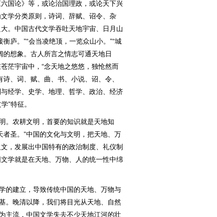
《六国论》等，或论治国理政，或论天下兴
为文学分类原则，诗词、辞赋、诏令、杂
之大。中国古代文学吞吐天地宇宙、日月山
衡庐。”“会当凌绝顶，一览众山小。”“城
阔的想象。古人所言之情志可通天地日
苍茫宇宙中，“念天地之悠悠，独怆然而
有诗、词、赋、曲、书、小说、诏、令、
则与经学、史学、地理、哲学、政治、经济
文学”特征。
明。农耕文明，首要的知识就是天地知
天者圣。”中国的文化与文明，把天地、万
人文，发展出中国特有的政治制度、礼仪制
国文学就是在天地、万物、人的统一性中绵
学的建立，导致传统中国的天地、万物与
根基。晚清以降，我们将目光从天地、自然
成为主流，中国文学失去不少天地江河的壮