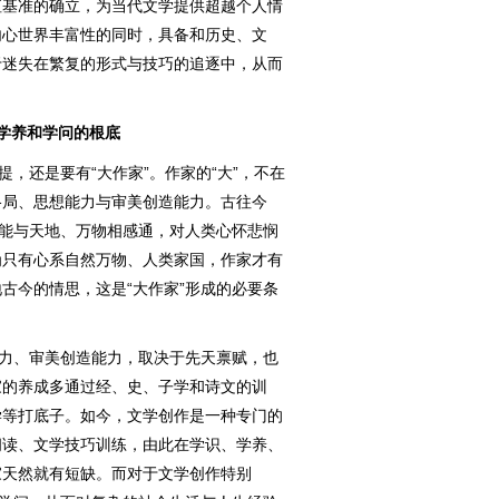
值基准的确立，为当代文学提供超越个人情
内心世界丰富性的同时，具备和历史、文
于迷失在繁复的形式与技巧的追逐中，从而
学养和学问的根底
，还是要有“大作家”。作家的“大”，不在
格局、思想能力与审美创造能力。古往今
些能与天地、万物相感通，对人类心怀悲悯
为只有心系自然万物、人类家国，作家才有
古今的情思，这是“大作家”形成的必要条
力、审美创造能力，取决于先天禀赋，也
家的养成多通过经、史、子学和诗文的训
学等打底子。如今，文学创作是一种专门的
阅读、文学技巧训练，由此在学识、学养、
家天然就有短缺。而对于文学创作特别