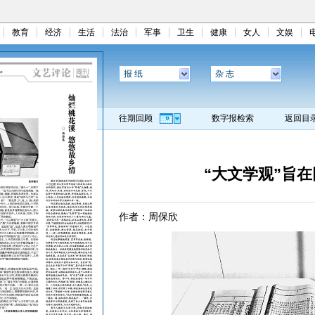
教育
经济
生活
法治
军事
卫生
健康
女人
文娱
报 纸
杂 志
往期回顾
数字报检索
返回目
“大文学观”旨在
作者：周保欣