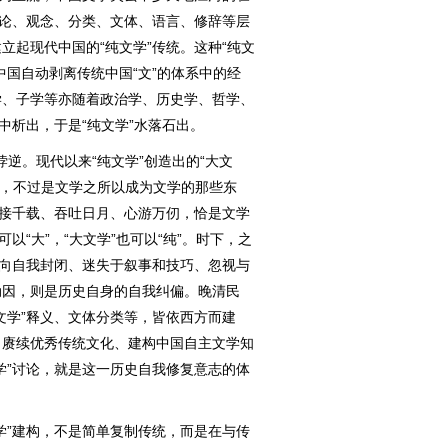
理论、观念、分类、文体、语言、修辞等层
立起现代中国的“纯文学”传统。这种“纯文
中国自动剥离传统中国“文”的体系中的经
学、子学等亦随着政治学、历史学、哲学、
中析出，于是“纯文学”水落石出。
逆。现代以来“纯文学”创造出的“大文
性”，不过是文学之所以成为文学的那些东
思接千载、吞吐日月、心游万仞，恰是文学
以“大”，“大文学”也可以“纯”。时下，之
走向自我封闭、迷失于叙事和技巧、忽视与
动因，则是历史自身的自我纠偏。晚清民
文学”释义、文体分类等，皆依西方而建
，赓续优秀传统文化、建构中国自主文学知
学”讨论，就是这一历史自我修复意志的体
”建构，不是简单复制传统，而是在与传