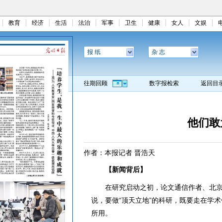
教育
经济
生活
法治
军事
卫生
健康
女人
文娱
报 纸
杂 志
往期回顾
数字报检索
返回目
他们敢
作者：本报记者 晋浩天
【新闻背后】
在研究启动之初，论文通信作者、北京
说，要做“顶天立地”的科研，既要走在学
所用。