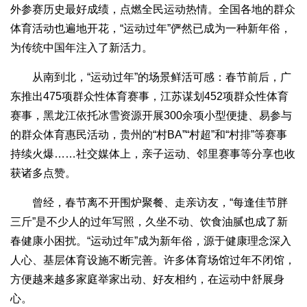
外参赛历史最好成绩，点燃全民运动热情。全国各地的群众
体育活动也遍地开花，“运动过年”俨然已成为一种新年俗，
为传统中国年注入了新活力。
从南到北，“运动过年”的场景鲜活可感：春节前后，广
东推出475项群众性体育赛事，江苏谋划452项群众性体育
赛事，黑龙江依托冰雪资源开展300余项小型便捷、易参与
的群众体育惠民活动，贵州的“村BA”“村超”和“村排”等赛事
持续火爆……社交媒体上，亲子运动、邻里赛事等分享也收
获诸多点赞。
曾经，春节离不开围炉聚餐、走亲访友，“每逢佳节胖
三斤”是不少人的过年写照，久坐不动、饮食油腻也成了新
春健康小困扰。“运动过年”成为新年俗，源于健康理念深入
人心、基层体育设施不断完善。许多体育场馆过年不闭馆，
方便越来越多家庭举家出动、好友相约，在运动中舒展身
心。