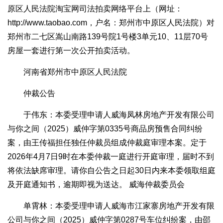
原区人民法院淘宝网司法拍卖网络平台上（网址：
http://www.taobao.com，户名：郑州市中原区人民法院）对
郑州市二七区嵩山南路139号院1号楼3单元10、11层70号
房屋一套进行第一次公开拍卖活动。
河南省郑州市中原区人民法院
仲裁公告
于伟东：本委受理申请人威海凤林房地产开发有限公司
与你之间（2025）威仲字第0335号商品房预售合同纠纷
案，由王传福担任独任仲裁员组成仲裁庭审理本案。定于
2026年4月7日9时在本委仲裁一庭进行开庭审理，届时不到
将依法缺席审理。请你自公告之日起30日内来本委领取组庭
及开庭通知书，逾期即视为送达。 威海仲裁委员会
单霄林：本委受理申请人威海市江家寨房地产开发有限
公司与你之间（2025）威仲字第0287号车位纠纷案，由邵