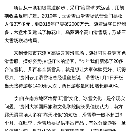
项目从一条初级雪道起步，采用“滚雪球”式运营，用初
期收益反哺扩建。2010年，玉舍雪山滑雪场试营业门票收
入仅3万多元，到2015年已突破2000万元。随着游客日渐增
多，六盘水又建成了梅花山、乌蒙两个高山滑雪场，形成三
大雪场联动格局。
来到贵阳市花溪区高坡云顶滑雪场，随处可见身穿亮色
滑雪服、摆好姿势拍照打卡的游客。“今年我们新添了20多
台造雪机、几百套全新雪具，就是想让大家体验更好、玩得
尽兴。”贵州云顶滑雪场总经理段超说，滑雪场1月1日开板
当天接待游客1400余人次，两日游客量同比增长超40%。
“如何在南方地区培育‘玩雪’文化、冰雪文化，是个现实
问题。”贵州大学国际旅游文化学院院长吴佳妮认为，南方
露天滑雪场大多有“靠天吃饭”的短板，滑雪季一般不超过3
个月。在旺季，滑雪场要提供丰富产品，有效分流游客，延