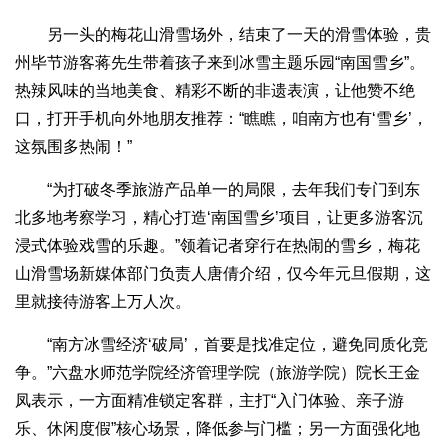
另一头的梅花山滑雪场外，结束了一天的滑雪体验，贵
州毕节游客蒋先生带着孩子来到冰雪主题乐园“南国雪乡”。
热辣风味的当地美食、精彩不断的非遗表演，让他赞不绝
口，打开手机向外地朋友推荐：“瞧瞧，咱南方也有‘雪乡’，
这氛围多热闹！”
“为打破冬季旅游产品单一的局限，去年我们专门到东
北多地考察学习，精心打造‘南国雪乡’项目，让更多游客沉
浸式体验戏雪的乐趣。”领着记者穿行在热闹的雪乡，梅花
山滑雪场新媒体部门负责人唐倩介绍，仅今年元旦假期，这
里就接待游客上万人次。
“南方冰雪经济‘破局’，首要是找准定位，避免同质化竞
争。”六盘水师范学院经济管理学院（旅游学院）院长王金
凤表示，一方面精准锁定客群，主打“入门体验、亲子游
乐、休闲度假”核心场景，降低参与门槛；另一方面强化地