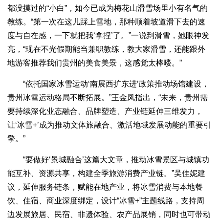
都没摸过的“小白”，如今已成为梅花山滑雪场里小有名气的
教练。“第一次在这儿踩上雪地，那种顺着坡道滑下去的速
度与自在感，一下就把我‘拿捏’了。”一说到滑雪，她眼神发
亮，“现在不光假期能当兼职教练，教大家滑雪，还能跟外
地游客推荐我们贵州的美食美景，这感觉太棒喽。”
“依托国家冰雪运动‘南展西扩东进’政策推动场馆建设，
贵州冰雪运动格局不断拓展。”王金凤指出，“未来，贵州需
要持续深化业态融合、品牌塑造、产业链延伸三维发力，
让‘冰雪+’成为推动文体旅融合、激活地域发展动能的重要引
擎。”
“要做好‘景城融合’这篇大文章，推动冰雪景区与城镇功
能互补、资源共享，构建全季旅游消费产业链。”吴佳妮建
议，延伸服务链条，赋能在地产业，将冰雪消费与本地餐
饮、住宿、商业深度绑定，设计“冰雪+”主题线路，支持周
边发展旅居、民宿、非遗体验、农产品展销，同时也可带动