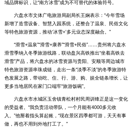
域品牌标识，让“南方冰雪”成为不可替代的体验符号。
六盘水市文体广电旅游局副局长王娴表示：“今年雪场
新增了造雪设备、智慧入园系统，还整合了温泉、民俗文化
等特色旅游资源，推动‘冰雪+’多元业态深度融合。”
“滑雪+温泉”“滑雪+康养”“滑雪+民俗”……贵州将六盘水
滑雪季纳入冬季旅游线路，联动盘兴高铁推出“坐着高铁去
滑雪”产品，将六盘水的冰雪资源与贵阳、安顺等周边城市
特色旅游资源串珠成链，走出一条“淡季不淡”的冬季旅游特
色发展之路，带动吃、住、行、游、购、娱全链条增长，让
更多当地居民在家门口端牢“旅游饭碗”。
六盘水市水城区玉舍镇青松村村民周训锋正是这一变化
的受益者。“我负责活动带队，一个月能有4000多元收
入。”他掰着指头算起账，“现在景区四季都可游，天天有事
做，再也不用到外地打工了。”