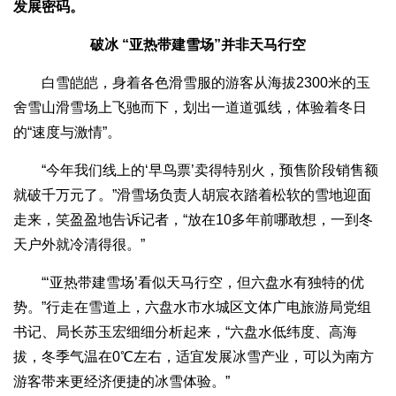
发展密码。
破冰 “亚热带建雪场”并非天马行空
白雪皑皑，身着各色滑雪服的游客从海拔2300米的玉
舍雪山滑雪场上飞驰而下，划出一道道弧线，体验着冬日
的“速度与激情”。
“今年我们线上的‘早鸟票’卖得特别火，预售阶段销售额
就破千万元了。”滑雪场负责人胡宸衣踏着松软的雪地迎面
走来，笑盈盈地告诉记者，“放在10多年前哪敢想，一到冬
天户外就冷清得很。”
“‘亚热带建雪场’看似天马行空，但六盘水有独特的优
势。”行走在雪道上，六盘水市水城区文体广电旅游局党组
书记、局长苏玉宏细细分析起来，“六盘水低纬度、高海
拔，冬季气温在0℃左右，适宜发展冰雪产业，可以为南方
游客带来更经济便捷的冰雪体验。”