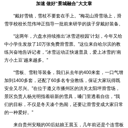
加速 做好“景城融合”大文章
“戴好雪镜，雪杖不要套在手上。”梅花山滑雪场上，滑
雪学校校长范伟坤正指导一批前来研学的孩子穿戴好装备。
“这两年，六盘水持续推出‘冰雪进校园’计划，今年又给
中小学生发放了10万张免费滑雪票。”这位来自哈尔滨的教
练兴奋地告诉记者，“冰雪运动正快速普及，爱上冰雪的‘南
方小土豆’越来越多。”
“雪板、雪鞋等装备，我们从去年的400来套，一口气增
加到1400多套，还配了60多名专业教练，保证大家玩得既
安全又尽兴。”在位于遵义市播州区的洪关太阳坪滑雪场，
景区负责人杨光明指着崭新的雪具，嗓门里透着自信，“我
们的目标，不仅是冬天凑个热闹，还要让滑雪变成大家日常
的一种爱好。”
来自贵州安顺的00后姑娘王晨玉，几年前还是个连雪板