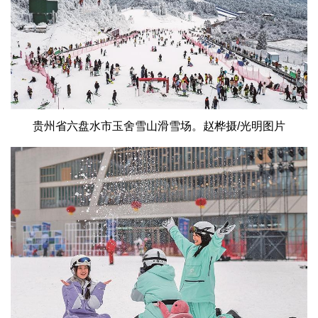
贵州省六盘水市玉舍雪山滑雪场。赵桦摄/光明图片