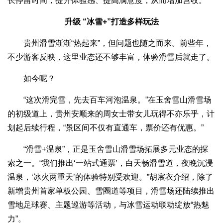
长停留时间，提升体验感、提高满意度，从而增加营收。
升级 “冰雪+”打造多样玩法
贵州滑雪渐渐“热起来”，但问题也随之而来。前些年，
不少游客反映，这里业态还不够丰富，体验滑雪后就走了。
如今呢？
“这次滑完雪，先去百车河泡温泉。”在玉舍雪山滑雪场
的初级道上，贵州安顺来的周女士带女儿玩得不亦乐乎，计
划起后续行程，“景区间不仅有直通车，票价还有优惠。”
“滑雪+温泉”，正是玉舍雪山滑雪场拓展多元业态的探
索之一。“我们推出‘一站式通票’，白天畅滑雪道，夜晚沉浸
温泉，‘冰火两重天’的体验特别受欢迎。”胡宸衣介绍，除了
新增贵州首家单板公园、雪圈道等项目，滑雪场还陆续推出
雪地足球赛、主题巡游等活动，与冰雪运动联动绽放“热魅
力”。