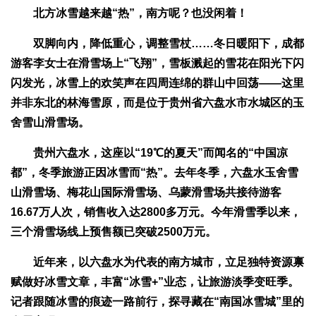
北方冰雪越来越“热”，南方呢？也没闲着！
双脚向内，降低重心，调整雪杖……冬日暖阳下，成都
游客李女士在滑雪场上“飞翔”，雪板溅起的雪花在阳光下闪
闪发光，冰雪上的欢笑声在四周连绵的群山中回荡——这里
并非东北的林海雪原，而是位于贵州省六盘水市水城区的玉
舍雪山滑雪场。
贵州六盘水，这座以“19℃的夏天”而闻名的“中国凉
都”，冬季旅游正因冰雪而“热”。去年冬季，六盘水玉舍雪
山滑雪场、梅花山国际滑雪场、乌蒙滑雪场共接待游客
16.67万人次，销售收入达2800多万元。今年滑雪季以来，
三个滑雪场线上预售额已突破2500万元。
近年来，以六盘水为代表的南方城市，立足独特资源禀
赋做好冰雪文章，丰富“冰雪+”业态，让旅游淡季变旺季。
记者跟随冰雪的痕迹一路前行，探寻藏在“南国冰雪城”里的