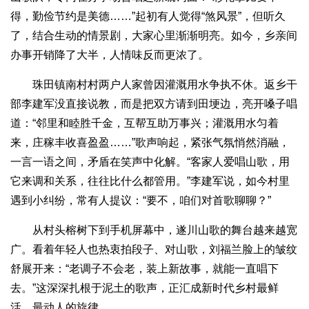
得，勤俭节约是美德……”起初有人觉得“煞风景”，但听久
了，结合生动的情景剧，大家心里渐渐明亮。如今，乡亲间
办事开销降了大半，人情味反而更浓了。
珠田镇南村村两户人家曾因灌溉用水争执不休。返乡干
部李建军没直接说教，而是把双方请到田埂边，亮开嗓子唱
道：“邻里和睦胜千金，互帮互助万事兴；灌溉用水匀着
来，庄稼丰收喜盈盈……”歌声响起，紧张气氛悄然消融，
一言一语之间，矛盾在笑声中化解。“客家人爱唱山歌，用
它来调和关系，往往比什么都管用。”李建军说，如今村里
遇到小纠纷，常有人提议：“要不，咱们对首歌聊聊？”
从村头榕树下到手机屏幕中，遂川山歌的舞台越来越宽
广。看着年轻人也热衷拍段子、对山歌，刘福兰脸上的皱纹
舒展开来：“老调子不会老，装上新故事，就能一直唱下
去。”这深深扎根于泥土的歌声，正汇成新时代乡村最鲜
活、最动人的旋律。