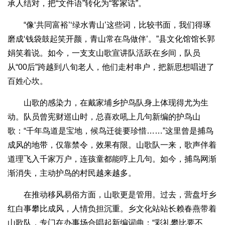
承人结对，把“文件语”转化为“客家话”。
“像‘共同富裕’‘绿水青山’这些词，比较书面，我们得琢
磨成‘钱袋鼓起笑开颜，青山常在鸟做伴’。”县文化馆馆长郭
娟笑着说。如今，一支支山歌宣讲队活跃在乡间，队员
从“00后”跨越到八旬老人，他们走村串户，把新思想唱进了
百姓心坎。
山歌的感染力，在戴家埔乡护鸟队身上体现得尤为生
动。队员曾宪财巡山时，总喜欢吼上几句新编的护鸟山
歌：“千年鸟道是宝地，候鸟迁徙要珍惜……”这里曾是捕鸟
成风的地带，仅靠禁令，效果有限。山歌队一来，歌声伴着
道理飞入千家万户，连孩童都能哼上几句。如今，捕鸟网渐
渐消失，主动护鸟的村民越来越多。
在推动移风易俗方面，山歌更是管用。过去，营盘圩乡
红白事攀比成风，人情负担沉重。乡文化站站长赖春燕带着
山歌队，专门在办事场合唱起新编词曲：“彩礼攀比要不