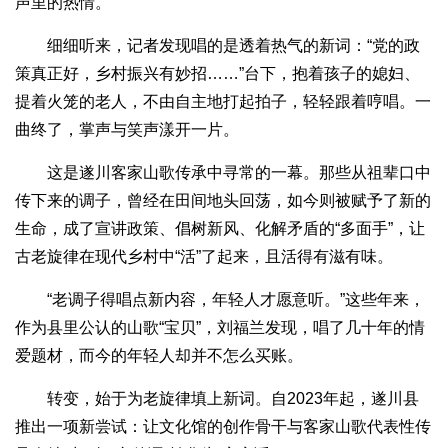
声里的热情。
细细听来，记者发现唱的是透着热气的新词：“党的政
策真正好，乡村振兴有妙招……”台下，抱着孩子的媳妇、
提着火笼的老人，不由自主地打起拍子，轻轻跟着哼唱。一
曲终了，掌声与笑声漾开一片。
这是遂川客家山歌传承中寻常的一幕。那些从祖辈口中
传下来的调子，曾经在田间地头回荡，如今则被赋予了新的
生命，成了宣讲政策、倡树新风、化解矛盾的“多面手”，让
古老旋律在现代乡村中“活”了起来，且活得有滋有味。
“老调子得唱点新内容，年轻人才愿意听。”这些年来，
作为县里公认的山歌“宝贝”，刘福兰发现，唱了几十年的情
爱题材，而今的年轻人却并不怎么买账。
转变，始于为老旋律填上新词。自2023年起，遂川县
推出一项新尝试：让文化馆的创作骨干与客家山歌代表性传