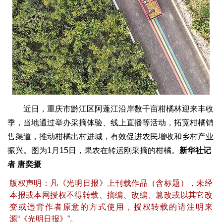
近日，重庆市黔江区阿蓬江沿岸数千亩柑橘林迎来丰收
季，当地通过举办采摘体验、线上直播等活动，拓宽柑橘销
售渠道，推动柑橘出村进城，有效促进农民增收和乡村产业
振兴。图为1月15日，果农在转运刚采摘的柑橘。
新华社记
者 唐奕摄
版权声明：凡《光明日报》上刊载作品（含标题），未经
本报或本网授权不得转载、摘编、改编、篡改或以其它改
变或违背作者原意的方式使用，授权转载的请注明来
源“《光明日报》”。