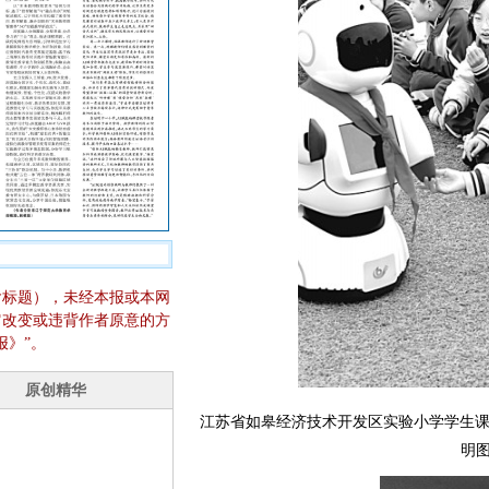
含标题），未经本报或本网
它改变或违背作者原意的方
报》”。
江苏省如皋经济技术开发区实验小学学生课
明