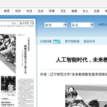
教育
经济
生活
法治
军事
卫生
健康
女人
文娱
光明
报 纸
杂 志
往期回顾
数字报检索
返回目录
人工智能时代，未来
作者：辽宁师范大学“未来教师数智素养调查