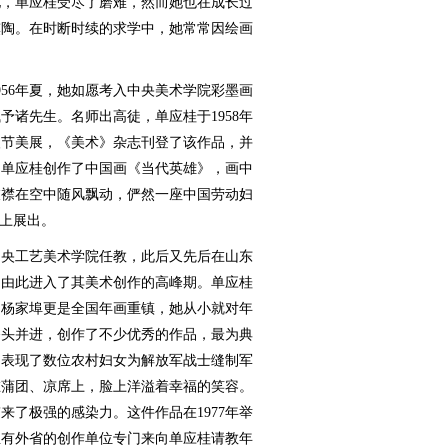
，单应桂受尽了磨难，然而她也在成长过
熏陶。在时断时续的求学中，她常常因绘画
56年夏，她如愿考入中央美术学院彩墨画
予诸先生。名师出高徒，单应桂于1958年
欢节美展，《美术》杂志刊登了该作品，并
，单应桂创作了中国画《当代英雄》，画中
衣襟在空中随风飘动，俨然一座中国劳动妇
展上展出。
中央工艺美术学院任教，此后又先后在山东
，由此进入了其美术创作的高峰期。单应桂
的杨家埠更是全国年画重镇，她从小就对年
齐头并进，创作了不少优秀的作品，最为典
品表现了数位农村妇女为解放军战士缝制军
在蒲团、凉席上，脸上洋溢着幸福的笑容。
来了极强的感染力。这件作品在1977年举
至有外省的创作单位专门来向单应桂请教年