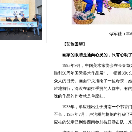
做军鞋（年
【艺旅回望】
画家的眼睛是通向心灵的，只有心动
1995年9月，中国美术家协会在长春举
胜利50周年国际美术作品展”，一幅近3米
众人的目光。画面中央描绘了一位母亲，
难地前行，淹没在肩扛手提的人群中。有
魄的作品的作者就是单应桂。
1933年，单应桂出生于济南一个书香
不长，1937年7月，卢沟桥的枪炮声打破
应桂的父亲已到鲁西南参加抗日游击队，