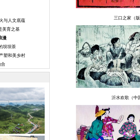
三口之家（版
沂水欢歌（中