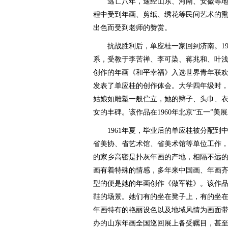
逃亡八年，途经山东、河南、安徽等地
程中受到年画、剪纸、绣花等民间艺术的
出色而受到老师的赞赏。
抗战胜利后，单应桂一家回到济南。19
系，受教于李苦禅、李可染、蒋兆和、叶浅
创作的年画《和平幸福》入选世界青年联
发表了单应桂的创作体会。大学四年级时
姑娘如雕塑一般伫立，她的辫子、头巾、
女的丰碑。该作品在1960年北京“五一”美
1961年夏，毕业后的单应桂被分配到
省美协、省艺术馆、省美术馆等单位工作
的家乡高密是扑灰年画的产地，相隔不远
画有着特殊的情感，多年来中国画、年画
型的便是她的年画创作《做军鞋》。该作
鞋的场景。她们有的坐在凳子上，有的坐
年画特有的艳丽设色以及地域风情为画面带
办的山东年画全国巡回展上备受瞩目，甚