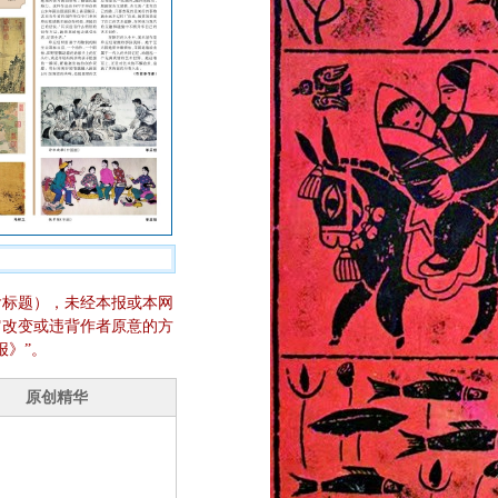
含标题），未经本报或本网
它改变或违背作者原意的方
报》”。