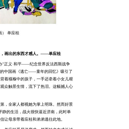
画） 单应桂
了，画出的东西才感人。——单应桂
办“正义·和平——纪念世界反法西斯战争
长的中国画《逃亡——童年的回忆》吸引了
她背着襁褓中的孩子，一手还牵着小女儿艰
的观众触景生情，流下了热泪。这幅撼人心
门第，全家人都视她为掌上明珠。然而好景
了平静的生活，战火很快逼近济南，此时单
来信让母亲带着应桂和弟弟逃往此地。