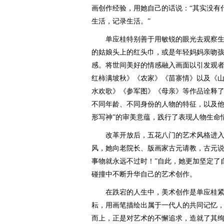
画创作经验，用她自己的话说：“其实没有
生活，记录生活。”
单应桂特别善于用敏锐的眼光去观察生
的姑娘头上的红头巾，或是年轻妈妈亲吻
感。将世间美好的情感融入画面以引发观
红柿满坡秋》《农家》《苗寨情》以及《
水欢歌》《参军图》《母亲》等作品诠释
不同年龄、不同身份的人物的特征，以及他
形写神”的审美意蕴，践行了表现人物生命
改革开放后，五花八门的艺术风格进入
风，她向老院长、版画家古元请教，古元说
事物就永远不过时！”自此，她更加坚定了
碰撞中不断升华自己的艺术创作。
在跌宕的人生中，美术创作是单应桂紧
耘，用画笔描绘出属于一代人的共同记忆
而上，正是对艺术的不懈追求，造就了其