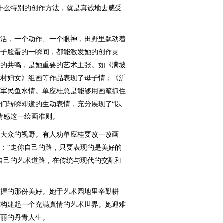
什么特别的创作方法，就是真诚地去感受
活，一个动作、一个眼神，田野里飘动着
孩子脸蛋的一瞬间，都能激发她的创作灵
者的共鸣，是她重要的艺术主张。如《满坡
山村妇女》组画等作品表现了母子情；《沂
了军民鱼水情。单应桂总是能够用画笔抓住
们转瞬即逝的生动表情，充分展现了“以
情感这一绘画准则。
大众的视野。有人劝单应桂要改一改画
：“走你自己的路，只要表现的是美好的
自己的艺术道路，在传统与现代的交融和
握的那份美好。她于艺术园地里辛勤耕
，构建起一个充满真情的艺术世界。她迎难
绚丽的丹青人生。