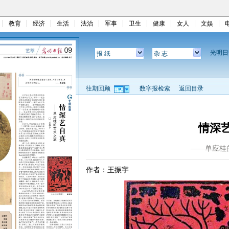
教育
经济
生活
法治
军事
卫生
健康
女人
文娱
光明
报 纸
杂 志
往期回顾
数字报检索
返回目录
情深
——单应桂
作者：王振宇