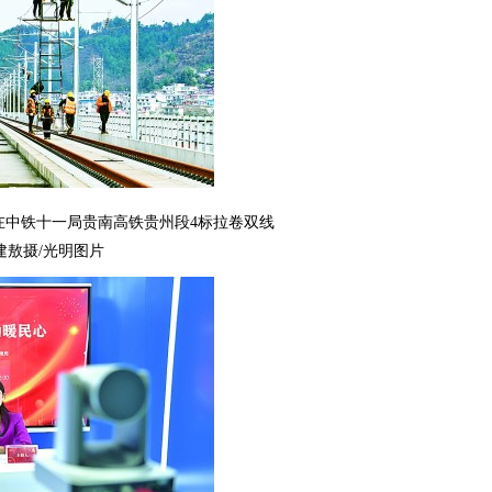
在中铁十一局贵南高铁贵州段4标拉卷双线
建敖摄/光明图片