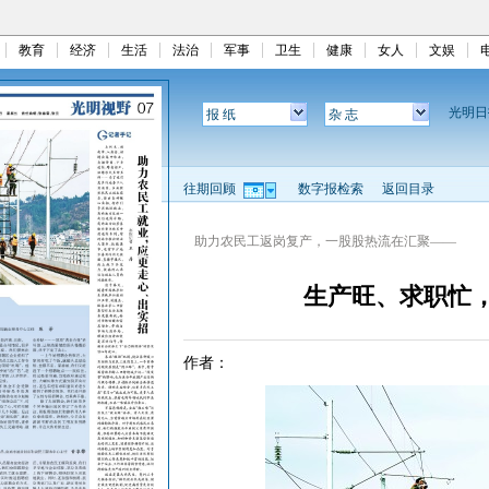
教育
经济
生活
法治
军事
卫生
健康
女人
文娱
光明
报 纸
杂 志
往期回顾
数字报检索
返回目录
助力农民工返岗复产，一股股热流在汇聚——
生产旺、求职忙
作者：