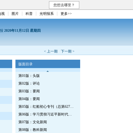
您想去哪里？
电视
图片
科普
光明报系
更多>>
日报
2020年11月12日 星期四
< 上一期
下一期 >
版面目录
第01版：头版
第02版：评论
第03版：要闻
第04版：要闻
第05版：红船初心专刊（总第627期）
第06版：学习贯彻习近平新时代中国特色社会主义思想专刊（第630期）
第07版：文化新闻
第08版：教科新闻