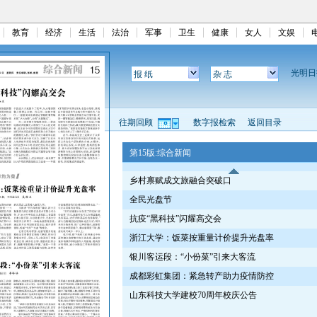
教育
经济
生活
法治
军事
卫生
健康
女人
文娱
光明
报 纸
杂 志
往期回顾
数字报检索
返回目录
第15版:综合新闻
乡村禀赋成文旅融合突破口
全民光盘节
抗疫“黑科技”闪耀高交会
浙江大学：饭菜按重量计价提升光盘率
银川客运段：“小份菜”引来大客流
成都彩虹集团：紧急转产助力疫情防控
山东科技大学建校70周年校庆公告