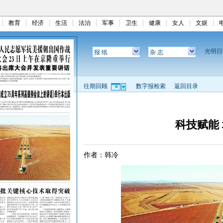
教育
经济
生活
法治
军事
卫生
健康
女人
文娱
光明
报 纸
杂 志
往期回顾
数字报检索
返回目录
科技赋能
作者：韩冷