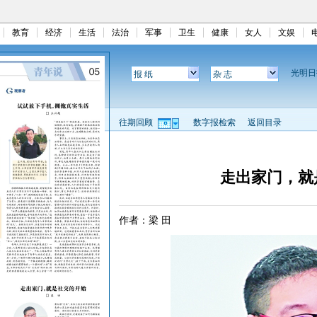
教育
经济
生活
法治
军事
卫生
健康
女人
文娱
光明
报 纸
杂 志
往期回顾
数字报检索
返回目录
走出家门，就
作者：梁 田