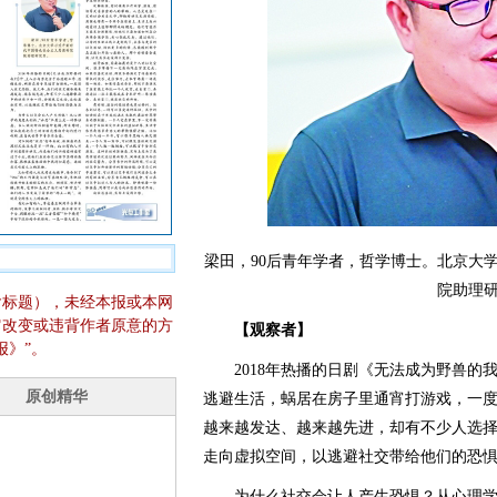
梁田，90后青年学者，哲学博士。北京大
院助理
含标题），未经本报或本网
它改变或违背作者原意的方
【观察者】
报》”。
2018年热播的日剧《无法成为野兽的
逃避生活，蜗居在房子里通宵打游戏，一
越来越发达、越来越先进，却有不少人选
走向虚拟空间，以逃避社交带给他们的恐
为什么社交会让人产生恐惧？从心理学的