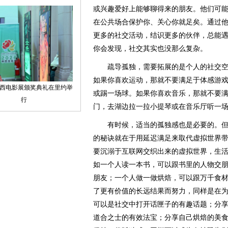
或兴趣爱好上能够聊得来的朋友。他们可
在公共场合保护你、关心你就足矣。通过
更多的社交活动，结识更多的伙伴，总能
你会发现，社交其实也没那么复杂。
疏导孤独，需要拓展的是个人的社交空
如果你喜欢运动，那就不要满足于体感游
或踢一场球。如果你喜欢音乐，那就不要
门，去湖边拉一拉小提琴或在音乐厅听一
有时候，适当的孤独感也是必要的。但
的秘诀就在于用延迟满足来取代虚拟世界
要沉溺于互联网交织出来的虚拟世界，生
如一个人读一本书，可以跟书里的人物交
朋友；一个人做一做烘焙，可以跟万千食
了更有价值的长远结果而努力，同样是在
可以是社交中打开话匣子的有趣话题；分
道合之士的有效法宝；分享自己烘焙的美