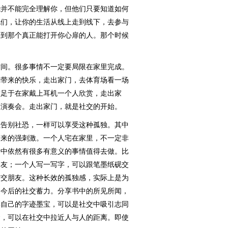
能并不能完全理解你，但他们只要知道如何
他们，让你的生活从线上走到线下，去参与
遇到那个真正能打开你心扉的人。那个时候
间。很多事情不一定要局限在家里完成。
戏带来的快乐，走出家门，去体育场看一场
满足于在家戴上耳机一个人欣赏，走出家
场演奏会。走出家门，就是社交的开始。
告别社恐，一样可以享受这种孤独。其中
带来的强刺激。一个人宅在家里，不一定非
活中依然有很多有意义的事情值得去做。比
朋友；一个人写一写字，可以跟笔墨纸砚交
材交朋友。这种长效的孤独感，实际上是为
为今后的社交蓄力。分享书中的所见所闻，
享自己的字迹墨宝，可以是社交中吸引志同
食，可以在社交中拉近人与人的距离。即使