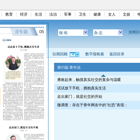
教育
经济
生活
法治
军事
卫生
健康
女人
文娱
光明
报 纸
杂 志
往期回顾
数字报检索
返回目录
第05版:青年说
勇敢起来，触摸真实社交的复杂与温暖
试试放下手机，拥抱真实生活
走出家门，就是社交的开始
微调查：存在于青年网友中的“社恐”表现：