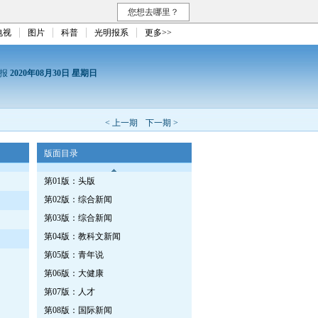
您想去哪里？
电视
图片
科普
光明报系
更多>>
日报
2020年08月30日 星期日
< 上一期
下一期 >
版面目录
第01版：头版
第02版：综合新闻
第03版：综合新闻
第04版：教科文新闻
第05版：青年说
第06版：大健康
第07版：人才
第08版：国际新闻