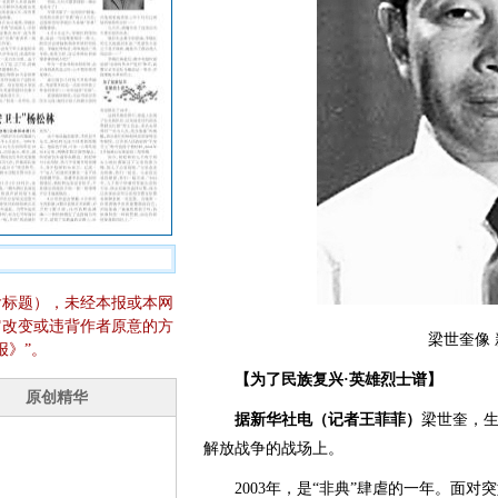
含标题），未经本报或本网
它改变或违背作者原意的方
梁世奎像
报》”。
【为了民族复兴·英雄烈士谱】
据新华社电（记者王菲菲）
梁世奎，生
解放战争的战场上。
2003年，是“非典”肆虐的一年。面对