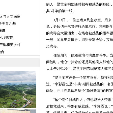
病人，梁世奎明知随时都有被感染的危险，
典”斗争的第一线。
3月23日，一位患者来到急诊室。后来
危，必须切开气管进行给氧治疗。稍有医
的病毒会大量涌出，在场者被感染的概率
一线，采集患者病史，组织专家会诊，实
染病毒。
住院期间，他顽强地与病魔作斗争。当
问他时，他心中挂念的还是其他病人和他的
日上午8时10分，梁世奎同志因抢救无效光
“梁世奎主任是一个非常善良、慈祥和蔼
过。”李彩霞也是“非典”期间被感染的一
岗位，并且在急诊科这个“急难险重”的科
“这个岗位挑战性大，但也能给人带来很
后抢救过来，特别有成就感。”李彩霞说：
替，但梁世奎主任的精神却在一代又一代