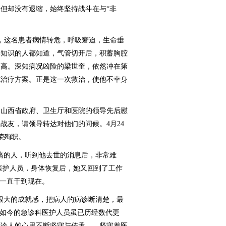
但却没有退缩，始终坚持战斗在与“非
，这名患者病情转危，呼吸窘迫，生命垂
学知识的人都知道，气管切开后，积蓄胸腔
很高。深知病况凶险的梁世奎，依然冲在第
施治疗方案。正是这一次救治，使他不幸身
山西省政府、卫生厅和医院的领导先后慰
战友，请领导转达对他们的问候。4月24
荣殉职。
的人，听到他去世的消息后，非常难
名医护人员，身体恢复后，她又回到了工作
室一直干到现在。
大的成就感，把病人的病诊断清楚，最
“如今的急诊科医护人员虽已历经数代更
急诊人的心里不断坚守与传承——坚守着医