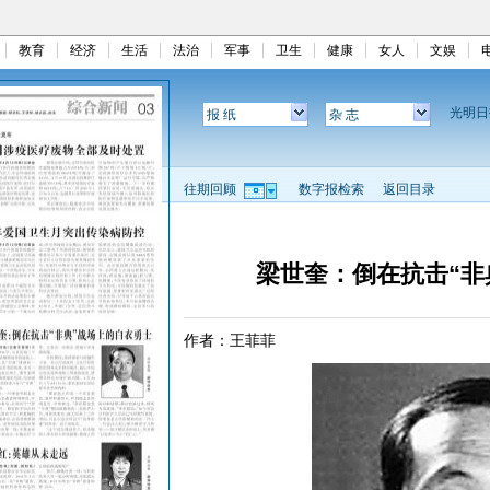
教育
经济
生活
法治
军事
卫生
健康
女人
文娱
光明
报 纸
杂 志
往期回顾
数字报检索
返回目录
梁世奎：倒在抗击“非
作者：王菲菲