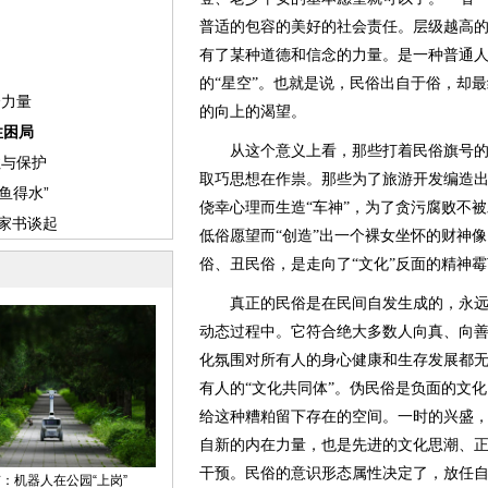
普适的包容的美好的社会责任。层级越高
有了某种道德和信念的力量。是一种普通
的“星空”。也就是说，民俗出自于俗，却
的向上的渴望。
从这个意义上看，那些打着民俗旗号的“
取巧思想在作祟。那些为了旅游开发编造
侥幸心理而生造“车神”，为了贪污腐败不
低俗愿望而“创造”出一个裸女坐怀的财神
俗、丑民俗，是走向了“文化”反面的精神霉
真正的民俗是在民间自发生成的，永远
动态过程中。它符合绝大多数人向真、向
化氛围对所有人的身心健康和生存发展都
有人的“文化共同体”。伪民俗是负面的文
给这种糟粕留下存在的空间。一时的兴盛
自新的内在力量，也是先进的文化思潮、
干预。民俗的意识形态属性决定了，放任