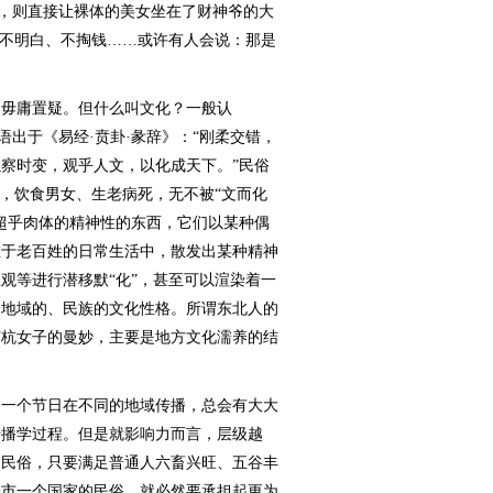
像，则直接让裸体的美女坐在了财神爷的大
人不明白、不掏钱……或许有人会说：那是
。
毋庸置疑。但什么叫文化？一般认
语出于《易经·贲卦·彖辞》：“刚柔交错，
察时变，观乎人文，以化成天下。”民俗
”，饮食男女、生老病死，无不被“文而化
超乎肉体的精神性的东西，它们以某种偶
在于老百姓的日常生活中，散发出某种精神
观等进行潜移默“化”，甚至可以渲染着一
个地域的、民族的文化性格。所谓东北人的
苏杭女子的曼妙，主要是地方文化濡养的结
一个节日在不同的地域传播，总会有大大
传播学过程。但是就影响力而言，层级越
的民俗，只要满足普通人六畜兴旺、五谷丰
一市一个国家的民俗，就必然要承担起更为