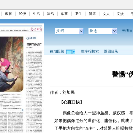
教育
经济
生活
法治
军事
卫生
健康
女人
文娱
光明
报 纸
杂 志
往期回顾
数字报检索
返回目录
警惕“
作者：刘加民
【心直口快】
偶像总会给人一些神圣感、威仪感，靠
如果把偶像过分的世俗化、庸俗化，就成了
了手把方向盘的“车神”，对普通人吃喝拉