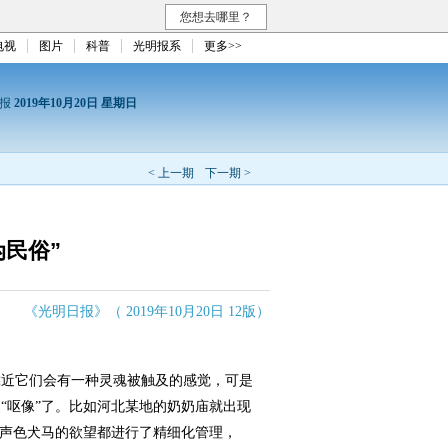
您想去哪里？
电视
图片
科普
光明报系
更多>>
日报
2019年10月20日 星期日
< 上一期
下一期 >
伪民俗”
《光明日报》（ 2019年10月20日 12版）
近它们会有一种灵魂被触及的感觉，可是
“呕像”了。比如河北某地的奶奶庙就出现
撒声色犬马的欲望都进行了精细化管理，