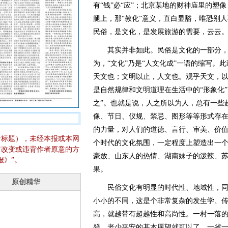
有“钱”必“应”；北京某地的财神庙里的塑
腿上，那“教化”意义，直白显豁，唯恐别
民俗，是文化，是发展旅游的需要，云云
其实并非如此。民俗是文化的一部分，
为，“文化”乃是“人文化成”一语的缩写。此
天文也；文明以止，人文也。观乎天文，以
是自然规律和文明道理在生活中的“形象化
之”。也就是说，人之所以为人，总有一些
像、节日、仪规、禁忌、图形等等形式存
的力量，对人们的道德、言行、审美、价值
含标题），未经本报或本网
个时代的文化氛围，一定程度上塑造出一
它改变或违背作者原意的方
豪放、山东人的热情、湖南妹子的泼辣、
报》”。
果。
民俗文化有明显的时代性、地域性，同
小小的不同，这是个非常复杂的发生学、
高，就越带有超越性和高尚性。一村一落
登、老少平安的基本愿望就可以了。一省