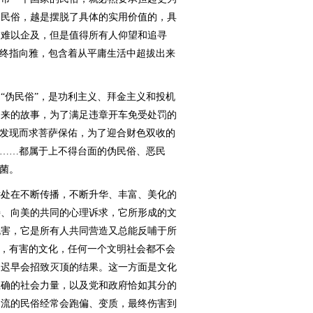
的民俗，越是摆脱了具体的实用价值的，具
人难以企及，但是值得所有人仰望和追寻
最终指向雅，包含着从平庸生活中超拔出来
伪民俗”，是功利主义、拜金主义和投机
出来的故事，为了满足违章开车免受处罚的
被发现而求菩萨保佑，为了迎合财色双收的
像……都属于上不得台面的伪民俗、恶民
菌。
处在不断传播，不断升华、丰富、美化的
善、向美的共同的心理诉求，它所形成的文
无害，它是所有人共同营造又总能反哺于所
化，有害的文化，任何一个文明社会都不会
，迟早会招致灭顶的结果。这一方面是文化
正确的社会力量，以及党和政府恰如其分的
自流的民俗经常会跑偏、变质，最终伤害到