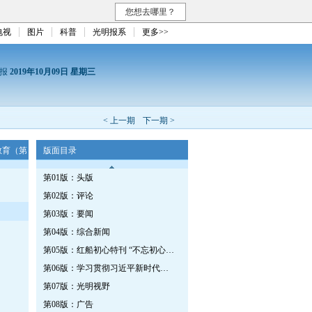
您想去哪里？
电视
图片
科普
光明报系
更多>>
日报
2019年10月09日 星期三
< 上一期
下一期 >
教育（第
版面目录
第01版：头版
第02版：评论
第03版：要闻
第04版：综合新闻
第05版：红船初心特刊 “不忘初心、牢记使命”主题教育（第62期）
第06版：学习贯彻习近平新时代中国特色社会主义思想特刊 第383期
第07版：光明视野
第08版：广告