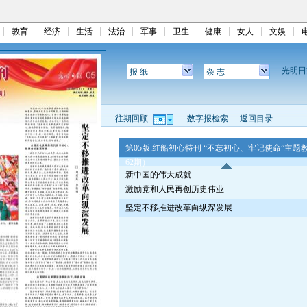
教育
经济
生活
法治
军事
卫生
健康
女人
文娱
光明
报 纸
杂 志
往期回顾
数字报检索
返回目录
第05版:红船初心特刊 “不忘初心、牢记使命”主题
62期）
新中国的伟大成就
激励党和人民再创历史伟业
坚定不移推进改革向纵深发展