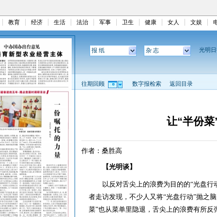
教育
经济
生活
法治
军事
卫生
健康
女人
文娱
光明
报 纸
杂 志
往期回顾
数字报检索
返回目录
让“半份菜
作者：桑胜高
【光明谈】
以反对舌尖上的浪费为目的的“光盘行动
者走访发现，不少人又将“光盘行动”抛之脑
菜”也从菜单里隐退，舌尖上的浪费有所反