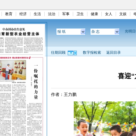
教育
经济
生活
法治
军事
卫生
健康
女人
文娱
光明
报 纸
杂 志
往期回顾
数字报检索
返回目录
喜迎“
作者：王力鹏