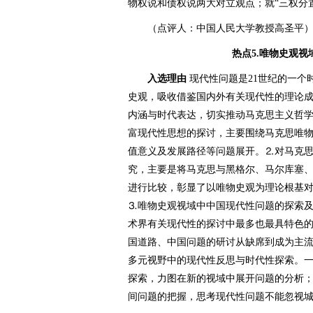
物权说和债权说两大对立观点；就“三权分
（点评人：中国人民大学教授高圣平
热点5.唯物史观
入选理由
现代性问题是21世纪的一个时
史观，吸收借鉴国内外有关现代性的理论
内涵与时代表达，切实推动马克思主义哲
富现代性思想的探讨，主要围绕马克思唯
值意义及发展路径等问题展开。⒉对马克
究，主要是将马克思与黑格尔、马尔库塞
进行比较，彰显了以唯物史观为理论根基
⒊唯物史观视域中中国现代性问题的探索及
术界有关现代性的探讨中最多也最具特色的
国道路、中国问题的研讨从缺席到成为主
多元视野中的现代性反思与时代性探索。
探索，力图在新的视域中展开问题的分析
间问题的把握，思考现代性问题不能忽视