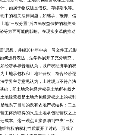
村土地所有权、土地承包经营权和土地经
设计，如属于物权还是债权、存续期限等。
实现中的相关法律问题，如继承、抵押、信
土地“三权分置”后农民权益保护的相关法
经济等方面可能的影响。在现实变革的推动
。
”思想，并经2014年中央一号文件正式形
上如何进行表达，法学界展开了充分研究，
。如经济学界普遍认为，以产权经济学的权
解为土地承包权和土地经营权，符合经济逻
但法学界主导意见认为，上述观点不符合法
为基础，即土地承包经营权是土地所有权之
；土地经营权是土地承包经营权之上的权利
一是维系了目前的既有农地产权结构；二是
经营主体所取得的只是土地承包经营权之上
迁成本。这一观点直接影响到中央“三权
地经营权的权利性质展开了讨论，形成了