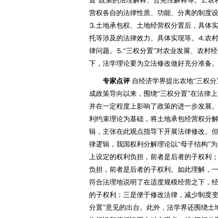
置”政策的法理解释、合宪性解释等。⒉农
营权各自的法律性质、功能、分离的制度
⒊土地承包权、土地经营权分置后，具体
托等涉及的法律效力、具体实现等。⒋农村
律问题。⒌“三权分置”对农业发展、农村
下，法学理论要为立法修改做好充分准备
专家点评
自经济学界提出农地“三权分置
成政策导向以来，围绕“三权分置”在法律
并在一定程度上影响了政策的进一步发展
利约束理论为基础，将土地承包经营权分
辑，主张在此观点指导下开展法律修改。
律逻辑，我国权利分解理论以“母子结构”
上设定的权利负担，前者是后者的子权利
负担，前者是后者的子权利。如此理解，
符合法理地说明了在适度规模经营之下，
的子权利；三是便于修改法律，减少制度变
分置”意见的出台。此外，法学界还围绕土