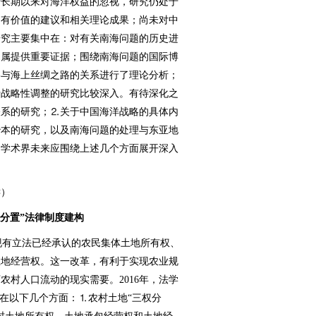
于长期以来对海洋权益的忽视，研究仍处于
出有价值的建议和相关理论成果；尚未对中
研究主要集中在：对有关南海问题的历史进
归属提供重要证据；围绕南海问题的国际博
略与海上丝绸之路的关系进行了理论分析；
行战略性调整的研究比较深入。有待深化之
关系的研究；⒉关于中国海洋战略的具体内
治本的研究，以及南海问题的处理与东亚地
。学术界未来应围绕上述几个方面展开深入
）
权分置”法律制度建构
现有立法已经承认的农民集体土地所有权、
土地经营权。这一改革，有利于实现农业规
农村人口流动的现实需要。2016年，法学
中在以下几个方面：⒈农村土地“三权分