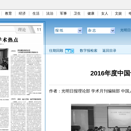
教育
经济
生活
法治
军事
卫生
健康
女人
文娱
光明
报 纸
杂 志
往期回顾
数字报检索
返回目录
2016年度中
作者：光明日报理论部 学术月刊编辑部 中国