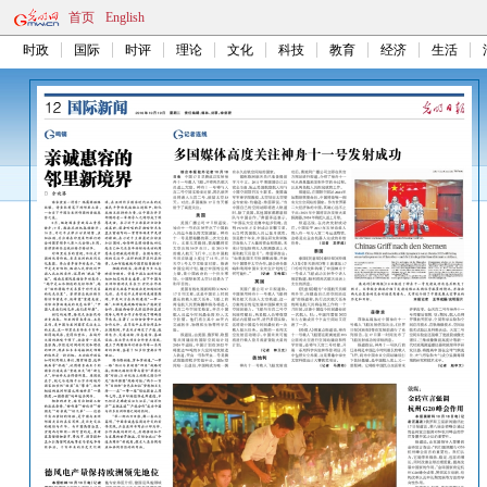
首页
English
时政
国际
时评
理论
文化
科技
教育
经济
生活