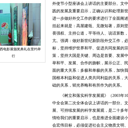
外使节小型座谈会上讲话的主要部分。文
践的发展及重要启示，正确认识和处理新
进一步做好外交工作的要求进行了全面阐
括起来就是：高屋建瓴、见微知著，原则
畏强权、主持公道，平等待人、说话算数
亢。强调：做好新世纪新阶段外交工作，
标，坚持维护世界和平、促进共同发展的
策，坚持大国是关键、周边是首要、发展
举和平、发展、合作的旗帜，展示公正、
面的重大关系：多极和单极的关系，加快
国根本利益和促进人类共同利益的关系，
础的关系，韬光养晦和有所作为的关系。
《树立和落实科学发展观》（2003年1
中全会第二次全体会议上讲话的一部分。
展、可持续发展的科学发展观，是二十多
情给我们的重要启示，也是推进全面建设
会宏伟目标，必须促进社会主义物质文明