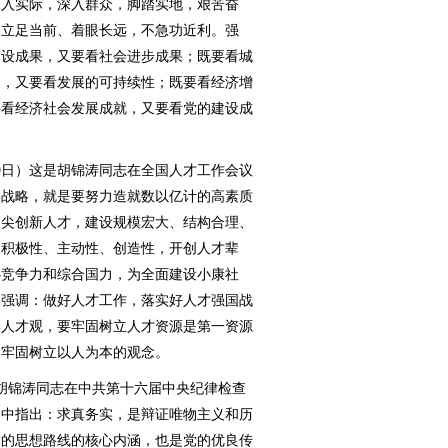
深入实际，深入群众，脚踏实地，艰苦奋
，立足当前、着眼长远，不急功近利。强
建设成果，又要看社会进步成果；既要看城
展，又要看发展的可持续性；既要看经济增
要看经济社会发展成就，又要看党的建设成
19日）这是胡锦涛同志在全国人才工作会议
国战略，就是要努力造就数以亿计的高素质
拔尖创新人才，建设规模宏大、结构合理、
的积极性、主动性、创造性，开创人才辈
心竞争力和综合国力，为全面建设小康社
。强调：做好人才工作，落实好人才强国战
学人才观，要牢固树立人才资源是第一资源
，牢固树立以人为本的观念。
是胡锦涛同志在中共第十六届中央纪律检查
文中指出：求真务实，是辩证唯物主义和历
党的思想路线的核心内涵，也是党的优良传