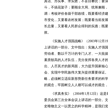
真话、办实事、求实效，不盲目攀比；要
斗，不搞花架子；要顾全大局、统筹兼顾
调：考核评价各级干部政绩，既要看经济
市变化，又要看农村发展；既要看当前发
长总量，又要看人民群众得到的实惠；既
效。
《实施人才强国战略》（2003年12月
上讲话的一部分。文中指出：实施人才强
劳动者、数以千万计的专门人才、一大批
素质较高的人才队伍，充分发挥各类人才
出、人尽其才的新局面，大力提升国家核
会、实现中华民族伟大复兴提供重要保证
略，必须树立适应新形势新任务要求的科
的观念，牢固树立人人都可以成才的观念
《求真务实》（2004年1月12日）这
委员会第三次全体会议上讲话的一部分。
史唯物主义一以贯之的科学精神，是我们