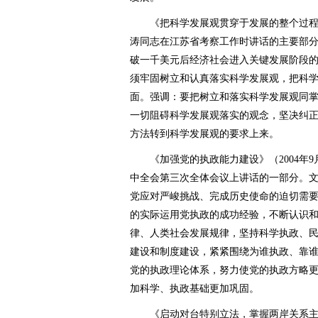
《把科学发展观贯穿于发展的整个过程和各
涛同志在江苏省考察工作时讲话的主要部
破一千美元后经济社会进入关键发展阶段
须牢固树立和认真落实科学发展观，把科
面。强调：要把树立和落实科学发展观同
一切阻碍科学发展观落实的观念，坚决纠
方法转到科学发展观的要求上来。
《加强党的执政能力建设》（2004年9
中全会第三次全体会议上讲话的一部分。
党应对严峻挑战、完成历史使命的迫切需
的实际运用党执政的成功经验，不断认识
律、人类社会发展规律，坚持科学执政、
建设和制度建设，紧紧围绕为谁执政、靠
党的执政理论体系，努力使党的执政方略
加科学、执政基础更加巩固。
《启动对台特别立法，掌握两岸关系主导权》（