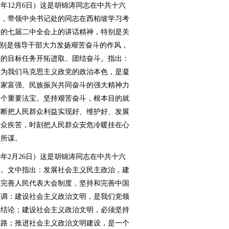
年12月6日）这是胡锦涛同志在中共十六
久，带领中央书记处的同志在西柏坡学习考
党的七届二中全会上的讲话精神，特别是关
特别是领导干部大力发扬艰苦奋斗的作风，
会的目标任务开拓进取、团结奋斗。指出：
作为我们马克思主义政党的政治本色，是凝
国家富强、民族振兴共同奋斗的强大精神力
一个重要法宝。坚持艰苦奋斗，根本目的就
不断把人民群众利益实现好、维护好、发展
群众疾苦，时刻把人民群众安危冷暖挂在心
民所谋。
年2月26日）这是胡锦涛同志在中共十六
分。文中指出：发展社会主义民主政治，建
和完善人民代表大会制度，坚持和完善中国
强调：建设社会主义政治文明，是我们党领
然结论；建设社会主义政治文明，必须坚持
道路；推进社会主义政治文明建设，是一个