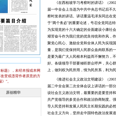
《在西柏坡学习考察时的讲话》（2002
届一中全会上当选为中共中央总书记后不
察时发表的讲话。讲话重温毛泽东同志在
于“两个务必”的重要论述，号召全党同志
为实现党的十六大确定的全面建设小康社
艰苦奋斗作为我们党的优良传统和作风，
聚党心民心、激励全党和全体人民为实现
量，是我们党保持同人民群众血肉联系的
是要为最广大人民根本利益而不懈努力，
好。各级领导干部要倾听群众呼声，关心
上，做到权为民所用，情为民所系，利为
含标题），未经本报或本网
它改变或违背作者原意的方
《推进社会主义政治文明建设》（2003
报》”。
届二中全会第二次全体会议上讲话的一部
设社会主义政治文明，最重要的是要坚持
共产党领导的多党合作和政治协商制度。
导人民坚持和发展人民民主长期实践的必
社会主义方向，坚持走中国特色政治发展