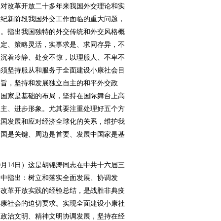
中对改革开放二十多年来我国外交理论和实
世纪新阶段我国外交工作面临的重大问题，
述。指出我国独特的外交传统和外交风格概
坚定、策略灵活，实事求是、求同存异，不
，沉着冷静、处变不惊，以理服人、不卑不
必须坚持服从和服务于全面建设小康社会目
宗旨，坚持和发展独立自主的和平外交政
中国家是基础的布局，坚持在国际舞台上高
民主、进步形象。尤其要注重处理好五个方
我国发展和应对经济全球化的关系，维护我
大国是关键、周边是首要、发展中国家是基
0月14日）这是胡锦涛同志在中共十六届三
文中指出：树立和落实全面发展、协调发
年改革开放实践的经验总结，是战胜非典疫
小康社会的迫切要求。实现全面建设小康社
、政治文明、精神文明协调发展，坚持在经