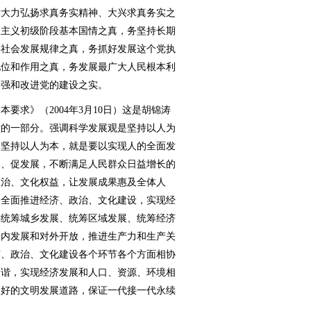
党大力弘扬求真务实精神、大兴求真务实之
会主义初级阶段基本国情之真，务坚持长期
类社会发展规律之真，务抓好发展这个党执
地位和作用之真，务发展最广大人民根本利
加强和改进党的建设之实。
求》（2004年3月10日）这是胡锦涛
话的一部分。强调科学发展观是坚持以人为
：坚持以人为本，就是要以实现人的全面发
展、促发展，不断满足人民群众日益增长的
政治、文化权益，让发展成果惠及全体人
，全面推进经济、政治、文化建设，实现经
要统筹城乡发展、统筹区域发展、统筹经济
国内发展和对外开放，推进生产力和生产关
济、政治、文化建设各个环节各个方面相协
和谐，实现经济发展和人口、资源、环境相
良好的文明发展道路，保证一代接一代永续