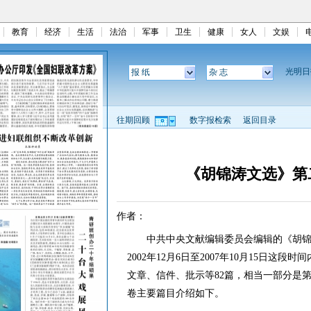
教育
经济
生活
法治
军事
卫生
健康
女人
文娱
光明
报 纸
杂 志
往期回顾
数字报检索
返回目录
《胡锦涛文选》第
作者：
中共中央文献编辑委员会编辑的《胡锦
2002年12月6日至2007年10月15日
文章、信件、批示等82篇，相当一部分是
卷主要篇目介绍如下。