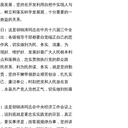
全面发展，坚持在开发利用自然中实现人与
展。树立和落实科学发展观，十分重要的一
和效益的关系。
14日）这是胡锦涛同志在中共十六届三中全
指出：各级领导干部都要自觉端正自己的思
活作风，切实做到为民、务实、清廉。为
实现好、维护好、发展好最广大人民根本利
发点和落脚点，忠实贯彻执行党的群众路
为民所系、利为民所谋。务实，就是坚持勤
负责，坚持不懈带领群众艰苦创业，扎扎实
律己、廉洁奉公，时刻把党和人民放在首
求，永葆共产党人浩然正气，切实做到拒腐
7日）这是胡锦涛同志在中央经济工作会议上
观，说到底就是要忠实实践党的宗旨，真正
谋。要实事求是，按客观规律办事，坚持讲