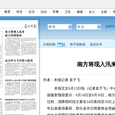
教育
经济
生活
法治
军事
卫生
健康
女人
文娱
光明
报 纸
杂 志
往期回顾
数字报检索
返回目录
南方将现入汛
作者：本报记者 袁于飞
本报北京6月13日电（记者袁于飞）中央
据最新预报显示：6月14日至6月16日，
过程，强降雨时段主要在14日夜间至16
年以来最强暴雨，部分县市日雨量将会突