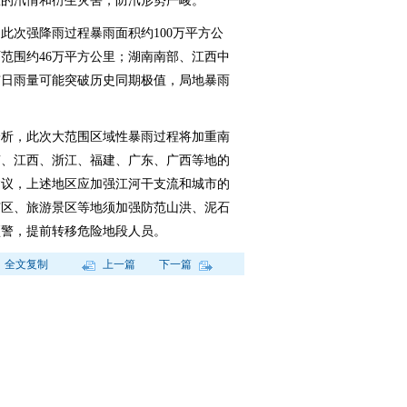
区的汛情和衍生灾害，防汛形势严峻。
次强降雨过程暴雨面积约100万平方公
范围约46万平方公里；湖南南部、江西中
市日雨量可能突破历史同期极值，局地暴雨
析，此次大范围区域性暴雨过程将加重南
南、江西、浙江、福建、广东、广西等地的
建议，上述地区应加强江河干支流和城市的
矿区、旅游景区等地须加强防范山洪、泥石
预警，提前转移危险地段人员。
全文复制
上一篇
下一篇