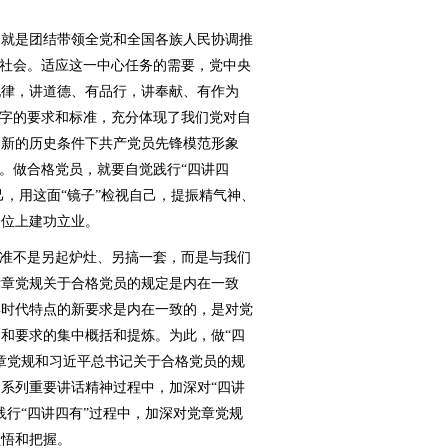
就是团结带领全党和全国各族人民协调推
康社会。适应这一中心任务的需要，党中央
纪律，讲道德、有品行，讲奉献、有作为
4字的要求和标准，充分体现了我们党对自
出新的历史条件下共产党员先锋模范形象
涵。做合格党员，就要自觉践行“四讲四
己，用这面“镜子”检视自己，提振精气神、
岗位上建功立业。
准不是另起炉灶、另搞一套，而是与我们
党章党规关于合格党员的规定是内在一致
具时代特点的新要求是内在一致的，是对党
和要求的集中概括和提炼。为此，做“四
章党规和习近平总书记关于合格党员的规
系列重要讲话精神过程中，加深对“四讲
践行“四讲四有”过程中，加深对党章党规
领悟和把握。