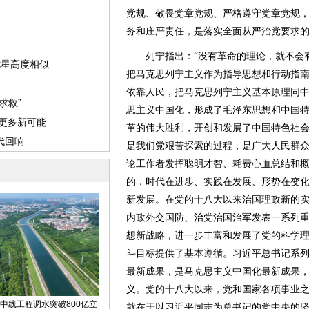
党规、敬畏党章党规、严格遵守党章党规
务和庄严责任，是落实全面从严治党要求
列宁指出：“没有革命的理论，就不会有
把马克思列宁主义作为指导思想和行动指南
依靠人民，把马克思列宁主义基本原理同
思主义中国化，形成了毛泽东思想和中国
革的伟大胜利，开创和发展了中国特色社会
是我们党艰苦探索的过程，是广大人民群
论工作者发挥聪明才智、耗费心血总结和
的，时代在进步、实践在发展、形势在变
新发展。在党的十八大以来治国理政新的
内政外交国防、治党治国治军发表一系列
想新战略，进一步丰富和发展了党的科学
斗目标提供了基本遵循。习近平总书记系
最新成果，是马克思主义中国化最新成果
义。党的十八大以来，党和国家各项事业
就在于以习近平同志为总书记的党中央的