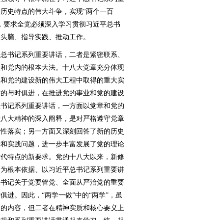
历史特点的伟大斗争，实现“两个一百
，要求全党必须深入学习贯彻习近平总书
装头脑、指导实践、推动工作。
总书记系列重要讲话，二者是紧密联系、
程和党内的根本大法。十八大党章充分体现
业和党的建设新的伟大工程中取得的重大实
章的与时俱进，在推进党的事业和党的建设
总书记系列重要讲话，一方面以党章和党的
十八大精神的深入阐释，是对严格遵守党章
造性落实；另一方面又深刻回答了新的历史
论和实践问题，进一步丰富发展了党的理论
时代特点的新要求。党的十八大以来，新修
章为根本依据、以习近平总书记系列重要讲
总书记关于党要管党、全面从严治党的重要
进。因此，“两学一做”中的“两学”，虽
面的内容，但二者在精神实质和核心要义上