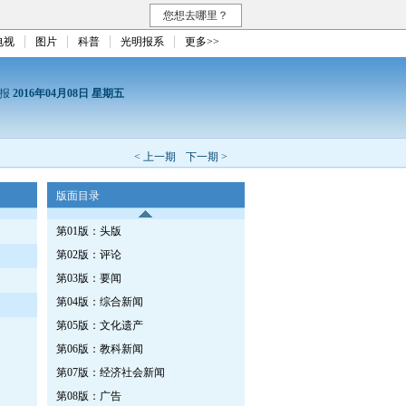
您想去哪里？
电视
图片
科普
光明报系
更多>>
日报
2016年04月08日 星期五
< 上一期
下一期 >
版面目录
第01版：头版
第02版：评论
第03版：要闻
第04版：综合新闻
第05版：文化遗产
第06版：教科新闻
第07版：经济社会新闻
第08版：广告