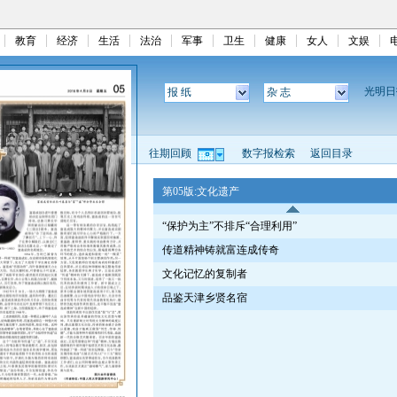
教育
经济
生活
法治
军事
卫生
健康
女人
文娱
光明
报 纸
杂 志
往期回顾
数字报检索
返回目录
第05版:文化遗产
“保护为主”不排斥“合理利用”
传道精神铸就富连成传奇
文化记忆的复制者
品鉴天津乡贤名宿