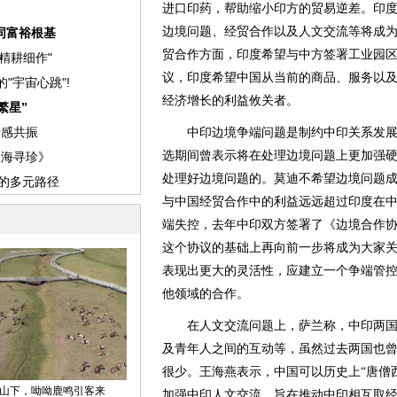
进口印药，帮助缩小印方的贸易逆差。印度
边境问题、经贸合作以及人文交流等将成
贸合作方面，印度希望与中方签署工业园
议，印度希望中国从当前的商品、服务以
经济增长的利益攸关者。
中印边境争端问题是制约中印关系发展
选期间曾表示将在处理边境问题上更加强
处理好边境问题的。莫迪不希望边境问题
与中国经贸合作中的利益远远超过印度在
端失控，去年中印双方签署了《边境合作
这个协议的基础上再向前一步将成为大家
表现出更大的灵活性，应建立一个争端管
他领域的合作。
在人文交流问题上，萨兰称，中印两国
及青年人之间的互动等，虽然过去两国也
很少。王海燕表示，中国可以历史上“唐僧西
加强中印人文交流，旨在推动中印相互取