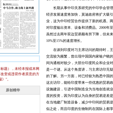
长期从事中印关系研究的中印学会管理
经济发展速度将加快，莫迪政府将扩大吸
业，这为中印经贸合作提供了新的机遇。
对印度输出资本、设备和消费品。2000年至
虽然过去两年双边贸易额有所下降，但未来
10%至15%的速度增长。
在谈到印度对习主席访问的期待时，王
交流较为频繁，曾出现中国国内家喻户晓的
间沟通相对较少，大部分印度民众和企业
含标题），未经本报或本网
是一个谜。从这个角度讲，习主席访印无
它改变或违背作者原意的方
的了解。另一方面，对已经较为熟悉中国
报》”。
这次访印，能给印度带来一些优惠的贸易
设施建设，引进中国制造业为当地创造就
度的投资，因为印度认为自身的贸易逆差
在当地建厂制造设备，减少中印间的贸易
似之处，而且印度的生物制药在国际上都