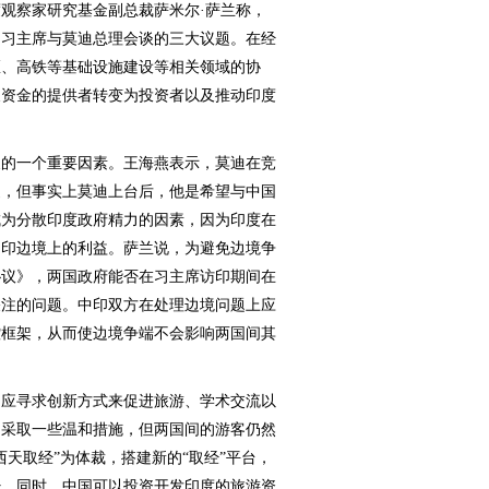
观察家研究基金副总裁萨米尔·萨兰称，
为习主席与莫迪总理会谈的三大议题。在经
区、高铁等基础设施建设等相关领域的协
及资金的提供者转变为投资者以及推动印度
的一个重要因素。王海燕表示，莫迪在竞
硬，但事实上莫迪上台后，他是希望与中国
成为分散印度政府精力的因素，因为印度在
中印边境上的利益。萨兰说，为避免边境争
协议》，两国政府能否在习主席访印期间在
关注的问题。中印双方在处理边境问题上应
控框架，从而使边境争端不会影响两国间其
应寻求创新方式来促进旅游、学术交流以
曾采取一些温和措施，但两国间的游客仍然
天取经”为体裁，搭建新的“取经”平台，
经。同时，中国可以投资开发印度的旅游资