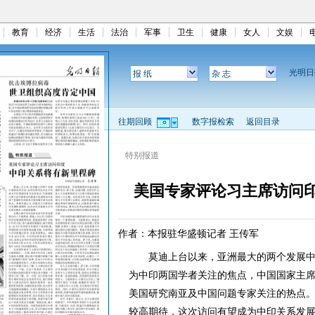
教育
经济
生活
法治
军事
卫生
健康
女人
文娱
光明
报 纸
杂 志
往期回顾
数字报检索
返回目录
特别报道
美国专家评论习主席访问
作者：本报驻华盛顿记者 王传军
莫迪上台以来，亚洲最大的两个发展中
为中印两国学者关注的焦点，中国国家主
美国研究南亚及中国问题专家关注的热点
较高期待，这次访问有望成为中印关系发