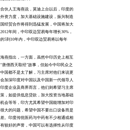
合伙人王海燕说，莫迪上台以后，印度的
引外资力度，加大基础设施建设，振兴制造
两国经贸合作将得到迅猛发展，中国将加大
2012年间，中印双边贸易每年增长30%，
的5到10年内，中印双边贸易将以每年
海燕指出，一方面，虽然中印历史上相互
“唐僧西天取经”故事，但如今中印民众之
对中国都不是太了解，习主席对他们来说更
疑会加深印度对中国以及中国新一代领导人
的印度企业及商界而言，他们则希望习主席
政策，如提供低息贷款，加大投资当地基础
业机会等等，印方尤其希望中国能增加对印
是很大的问题，希望中国不要出口设备而是
逆差。印度传统医药与中药有不少相通或相
享有较好的声誉，中国可以有选择性从印度