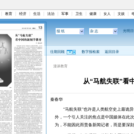
教育
经济
生活
法治
军事
卫生
健康
女人
文娱
光明
报 纸
杂 志
往期回顾
数字报检索
返回目录
漫谈教育
从“马航失联”看
秦春华
“马航失联”也许是人类航空史上最诡异
外，一个引人关注的焦点是中国媒体在此
为，不能因此而责备新闻记者，而是要深