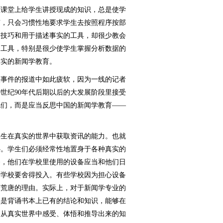
在课堂上给学生讲授现成的知识，总是使学
有，只会习惯性地要求学生去按照程序按部
的技巧和用于描述事实的工具，却很少教会
和工具，特别是很少使学生掌握分析数据的
真实的新闻学教育。
事件的报道中如此疲软，因为一线的记者
0世纪90年代后期以后的大发展阶段里接受
他们，而是应当反思中国的新闻学教育——
生在真实的世界中获取资讯的能力。也就
心。学生们必须经常性地置身于各种真实的
备，他们在学校里使用的设备应当和他们日
面学校要舍得投入。有些学校因为担心设备
最荒唐的理由。实际上，对于新闻学专业的
非是背诵书本上已有的结论和知识，能够在
己从真实世界中感受、体悟和推导出来的知