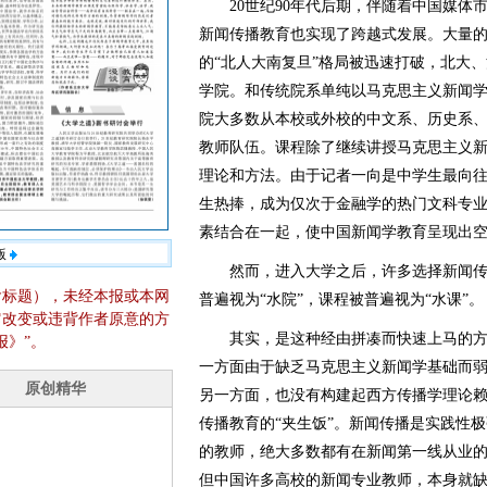
20世纪90年代后期，伴随着中国媒体
新闻传播教育也实现了跨越式发展。大量
的“北人大南复旦”格局被迅速打破，北大
学院。和传统院系单纯以马克思主义新闻
院大多数从本校或外校的中文系、历史系
教师队伍。课程除了继续讲授马克思主义
理论和方法。由于记者一向是中学生最向
生热捧，成为仅次于金融学的热门文科专
素结合在一起，使中国新闻学教育呈现出
版
然而，进入大学之后，许多选择新闻传
含标题），未经本报或本网
普遍视为“水院”，课程被普遍视为“水课”。
它改变或违背作者原意的方
其实，是这种经由拼凑而快速上马的方
报》”。
一方面由于缺乏马克思主义新闻学基础而
另一方面，也没有构建起西方传播学理论
传播教育的“夹生饭”。新闻传播是实践性
的教师，绝大多数都有在新闻第一线从业
但中国许多高校的新闻专业教师，本身就