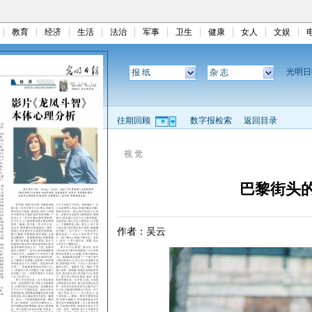
教育
经济
生活
法治
军事
卫生
健康
女人
文娱
光明
报 纸
杂 志
往期回顾
数字报检索
返回目录
视 觉
巴黎街头
作者：吴云