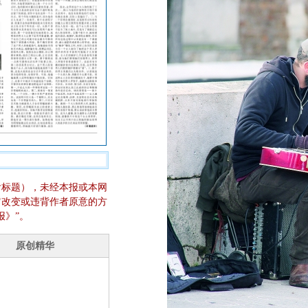
含标题），未经本报或本网
它改变或违背作者原意的方
报》”。