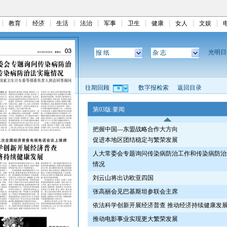
教育
经济
生活
法治
军事
卫生
健康
女人
文娱
光明
报 纸
杂 志
往期回顾
数字报检索
返回目录
第03版:要闻
把握中国—东盟战略合作大方向
促进本地区团结稳定与繁荣发展
人大常委会专题询问传染病防治工作和传染病防治
情况
刘云山将出访欧亚四国
张高丽会见巴基斯坦参联会主席
依法科学创新开展经济普查 推动经济持续健康发
推动电影事业实现更大繁荣发展