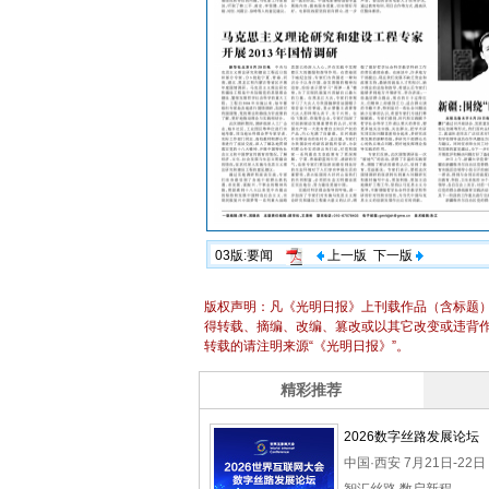
03版:要闻
上一版
下一版