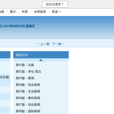
您想去哪里？
电视
图片
科普
光明报系
更多>>
日报
2013年08月30日 星期五
< 上一期
下一期 >
版面目录
第01版：头版
第02版：评论·观点
法实施
第03版：要闻
第04版：综合新闻
第05版：文化新闻
第06版：教科新闻
展
第07版：综合新闻
第08版：国际新闻