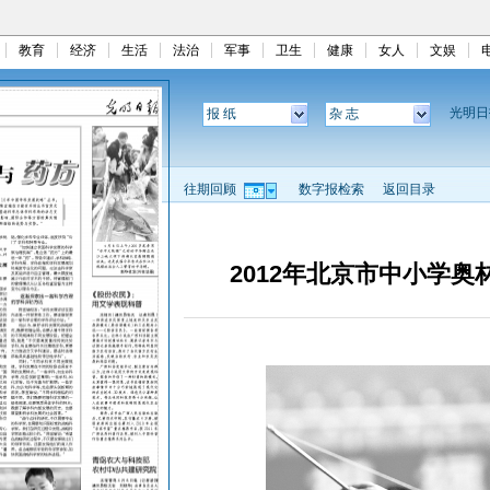
教育
经济
生活
法治
军事
卫生
健康
女人
文娱
光明
报 纸
杂 志
往期回顾
数字报检索
返回目录
2012年北京市中小学