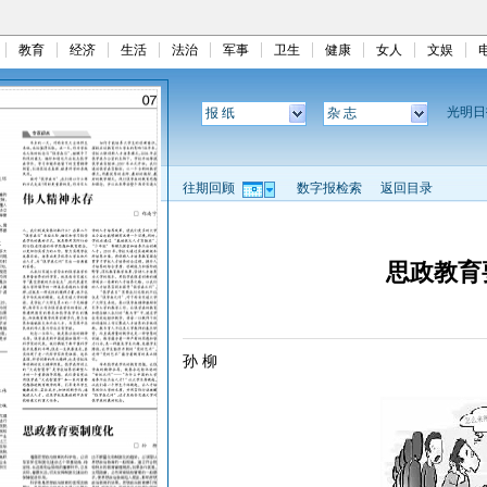
教育
经济
生活
法治
军事
卫生
健康
女人
文娱
光明
报 纸
杂 志
往期回顾
数字报检索
返回目录
思政教育
孙 柳